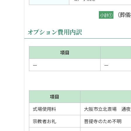
（葬儀
小計①
オプション費用内訳
項目
—
—
項目
式場使用料
大阪市立北斎場 通夜
宗教者お礼
菩提寺のため不明