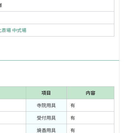
様
斎場 中式場
項目
内容
寺院用具
有
受付用具
有
焼香用具
有