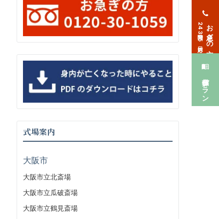
お急ぎの方
24時間365日対応
葬儀プラン
式場案内
大阪市
大阪市立北斎場
大阪市立瓜破斎場
大阪市立鶴見斎場