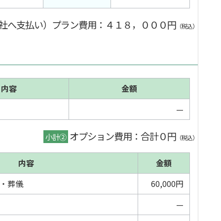
社へ支払い）プラン費用
：４１８，０００円
（税込）
内容
金額
—
オプション費用：合計０円
小計②
（税込）
内容
金額
・葬儀
60,000円
—