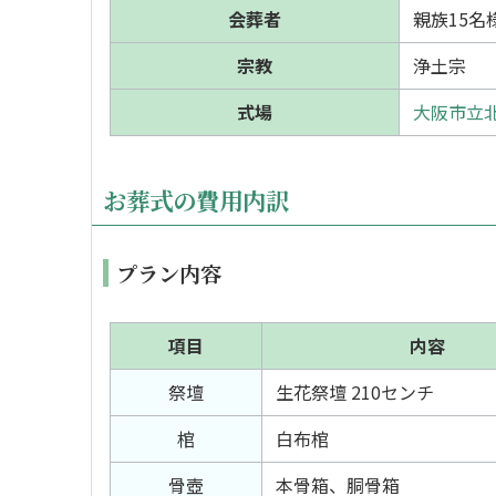
会葬者
親族15名
宗教
浄土宗
式場
大阪市立北
お葬式の費用内訳
プラン内容
項目
内容
祭壇
生花祭壇 210センチ
棺
白布棺
骨壺
本骨箱、胴骨箱