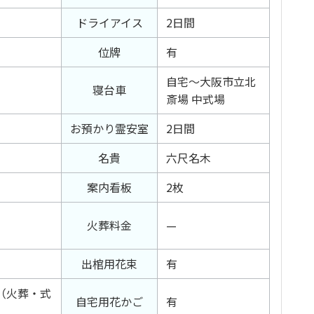
ドライアイス
2日間
位牌
有
自宅〜大阪市立北
寝台車
斎場 中式場
お預かり霊安室
2日間
名貴
六尺名木
案内看板
2枚
火葬料金
—
出棺用花束
有
（火葬・式
自宅用花かご
有