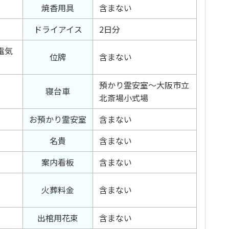
焼香用具
含まない
ドライアイス
2日分
電気
位牌
含まない
預かり霊安室～大阪市立
寝台車
北斎場小式場
お預かり霊安室
含まない
名貴
含まない
案内看板
含まない
火葬料金
含まない
出棺用花束
含まない