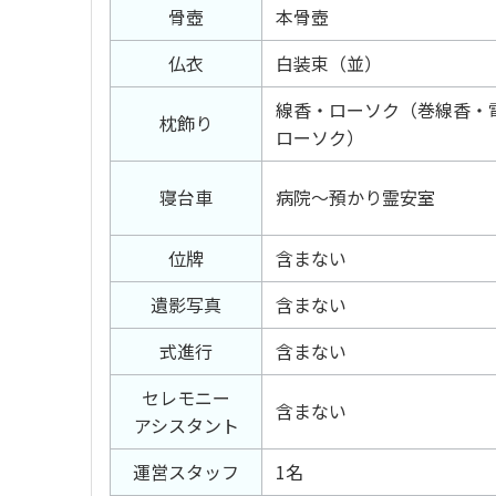
骨壺
本骨壺
仏衣
白装束（並）
線香・ローソク（巻線香・
枕飾り
ローソク）
寝台車
病院～預かり霊安室
位牌
含まない
遺影写真
含まない
式進行
含まない
セレモニー
含まない
アシスタント
運営スタッフ
1名