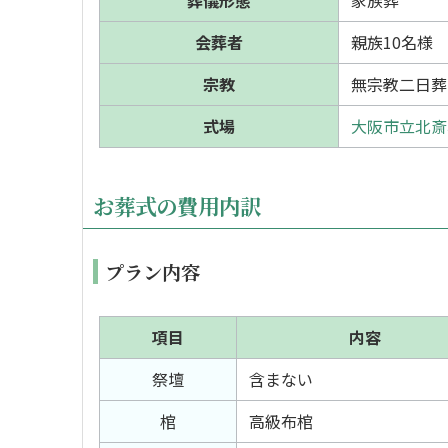
葬儀形態
家族葬
会葬者
親族10名様
宗教
無宗教二日葬
式場
大阪市立北斎
お葬式の費用内訳
プラン内容
項目
内容
祭壇
含まない
棺
高級布棺