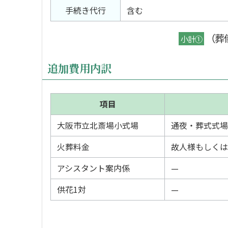
手続き代行
含む
（葬
小計①
追加費用内訳
項目
大阪市立北斎場小式場
通夜・葬式式場
火葬料金
故人様もしくは
アシスタント案内係
—
供花1対
—