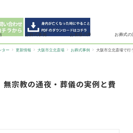
内
お葬式事例
お客様の声
お葬式の
ンター
更新情報
大阪市立北斎場
お葬式事例
大阪市立北斎場で行う家
｜無宗教の通夜・葬儀の実例と費
】