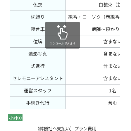
仏衣
白装束（並）
枕飾り
線香・ローソク（巻線香・電
寝台車
病院～預かり霊安
位牌
含まない
スクロールできます
遺影写真
含まない
式進行
含まない
セレモニー
アシスタント
含まない
運営スタッフ
1名
手続き代行
含む
小計①
（葬儀社へ支払い）プラン費用