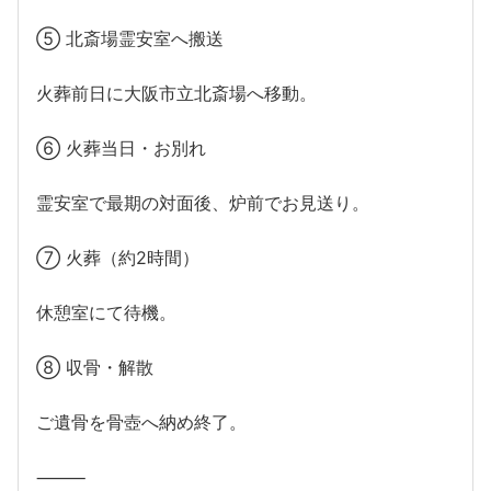
⑤ 北斎場霊安室へ搬送
火葬前日に大阪市立北斎場へ移動。
⑥ 火葬当日・お別れ
霊安室で最期の対面後、炉前でお見送り。
⑦ 火葬（約2時間）
休憩室にて待機。
⑧ 収骨・解散
ご遺骨を骨壺へ納め終了。
⸻