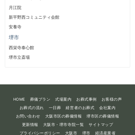
月江院
新平野西コミュニティ会館
安養寺
堺市
西栄寺泰心館
堺市立斎場
HOME
葬儀プラン
式場案内
お葬式事例
お客様の声
お葬式の流れ
一日葬
経営者のお葬式
会社案内
お問い合わせ
大阪市区の葬儀情報
堺市区の葬儀情報
更新情報
大阪市・堺市寺院一覧
サイトマップ
プライバシーポリシー
大阪市
堺市
経済産業省