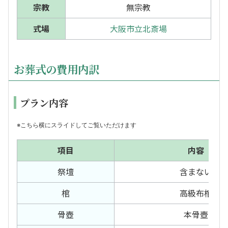
宗教
無宗教
式場
大阪市立北斎場
お葬式の費用内訳
プラン内容
※こちら横にスライドしてご覧いただけます
項目
内容
祭壇
含まない
棺
高級布棺
骨壺
本骨壺