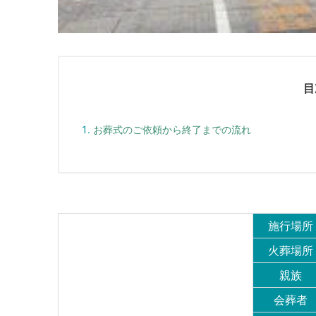
目
お葬式のご依頼から終了までの流れ
施行場所
火葬場所
親族
会葬者