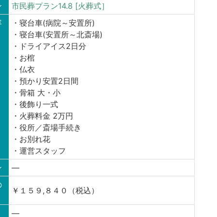
ン
市民葬プラン14.8 [火葬式］
容
・寝台車(病院～安置所)
・寝台車(安置所～北斎場)
・ドライアイス2日分
・お棺
・仏衣
・預かり安置2日間
・骨箱 大・小
・後飾り一式
・火葬料金 2万円
・役所／斎場手続き
・お別れ花
・運営スタッフ
ン
—
の
￥１５９,８４０（税込）
—