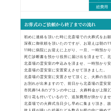
総費用
お葬式のご依頼から終了までの流れ
初めに連絡を頂いた時に北斎場での火葬式をお
深夜に御依頼を頂いたのですが、お迎えは朝の1
11時に病院にお迎えに上がり、一旦、一時預か
死亡診断書を預かり役所に届け出を済ませて、
北斎場の霊安室の申込みを済ませ、一時預かり
北斎場の霊安室に安置変えさせて頂きました。
北斎場の霊安室に安置させて頂くと、火葬の当
お別れが出来ますので、前日から北斎場の霊安
市民葬14.8のプランの中には、火葬料金が上限
切り花も付いているので、追加費用が掛かりま
北斎場での火葬式当日少し早めに集まり頂き、
故人様が描いた絵画などを数点お棺の中に納め