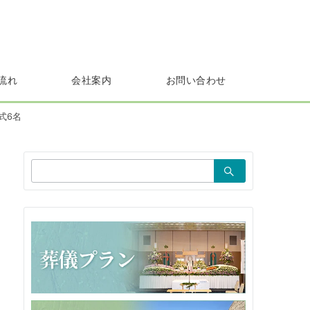
流れ
会社案内
お問い合わせ
式6名
検
索：