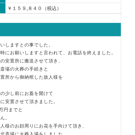
￥１５９,８４０（税込）
願いしますとの事でした。
1時にお願いしますと言われて、お電話を終えました。
りの安置所に搬送させて頂き、
北斎場の火葬の手続きと
安置所から御納棺した故人様を
日の少し前にお蓋を開けて
室に安置させて頂きました。
2万円までと
せん。
故人様のお顔周りにお花を手向けて頂き、
て北斎場に火葬入場をしました。