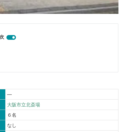
次
—
大阪市立北斎場
６名
なし