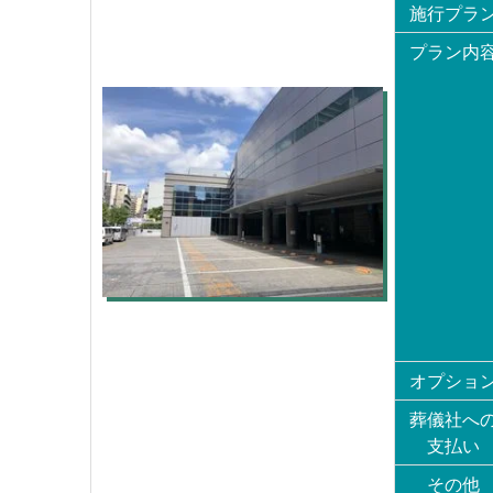
施行プラ
プラン内
オプショ
葬儀社へ
支払い
その他