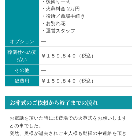
・後飾り一式
・火葬料金 2万円
・役所／斎場手続き
・お別れ花
・運営スタッフ
オプション
—
葬儀社への支
￥１５９,８４０（税込）
払い
その他
—
総費用
￥１５９,８４０（税込）
お葬式のご依頼から終了までの流れ
お電話を頂いた時に北斎場での火葬式をお願いします
との事でした。
突然、奥様が逝去されご主人様も動揺の中連絡を頂き