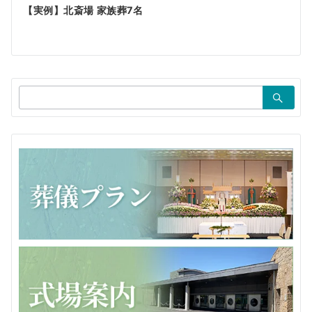
ゲ
【実例】北斎場 家族葬7名
ー
シ
ョ
検
ン
索：