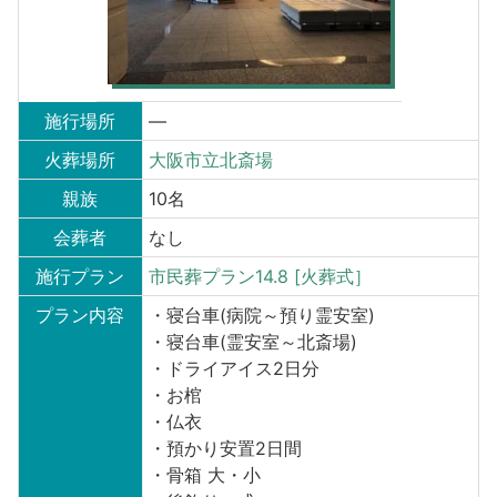
施行場所
—
火葬場所
大阪市立北斎場
親族
10名
会葬者
なし
施行プラン
市民葬プラン14.8 [火葬式］
プラン内容
・寝台車(病院～預り霊安室)
・寝台車(霊安室～北斎場)
・ドライアイス2日分
・お棺
・仏衣
・預かり安置2日間
・骨箱 大・小