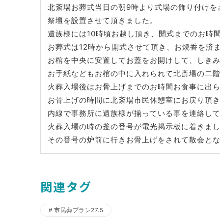
北斎場お葬式当日の朝9時より式場の飾り付けを
祭壇を設置させて頂きました。
遺族様には10時頃お越し頂き、開式までのお時
お葬式は12時から開式させて頂き、お焼香を済
お棺を中央に安置してお蓋をお開けして、しき
お手紙などもお棺の中に入れられて北斎場の二
火葬入場後はお骨上げまでのお時間お食事に出
お骨上げの時間に北斎場市民休憩室にお戻り頂
内線で事務所に遺族様が揃っている事を連絡し
火葬入場の時の釜の番号が電光掲示板に着きま
その番号の炉前に行きお骨上げをされて散会と
関連タグ
市民葬プラン27.5