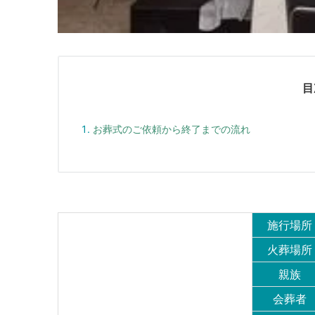
目
お葬式のご依頼から終了までの流れ
施行場所
火葬場所
親族
会葬者