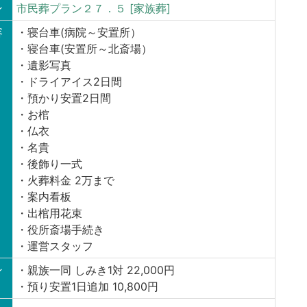
ン
市民葬プラン２７．５ [家族葬]
容
・寝台車(病院～安置所）
・寝台車(安置所～北斎場）
・遺影写真
・ドライアイス2日間
・預かり安置2日間
・お棺
・仏衣
・名貴
・後飾り一式
・火葬料金 2万まで
・案内看板
・出棺用花束
・役所斎場手続き
・運営スタッフ
ン
・親族一同 しみき1対 22,000円
・預り安置1日追加 10,800円