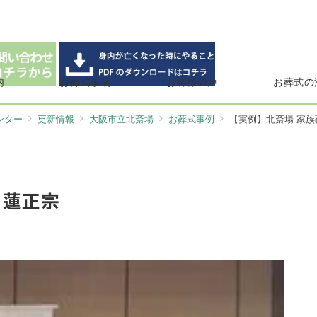
内
お葬式事例
お客様の声
お葬式の
ンター
更新情報
大阪市立北斎場
お葬式事例
【実例】北斎場 家族
日蓮正宗