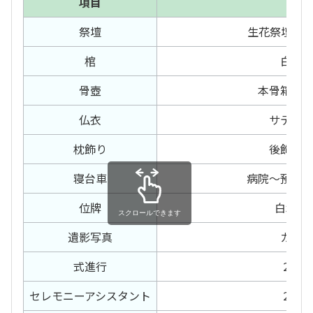
項目
内容
祭壇
生花祭壇 21
棺
白布
骨壺
本骨箱、
仏衣
サテン
枕飾り
後飾り
寝台車
病院〜預か
位牌
白木位
スクロールできます
遺影写真
カラ
式進行
2日間
セレモニー
アシスタント
2日間