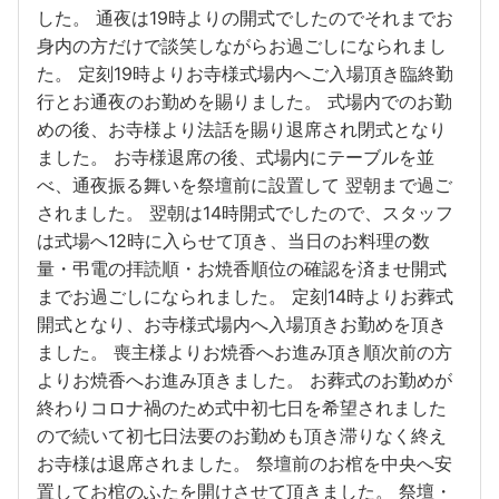
した。 通夜は19時よりの開式でしたのでそれまでお
身内の方だけで談笑しながらお過ごしになられまし
た。 定刻19時よりお寺様式場内へご入場頂き臨終勤
行とお通夜のお勤めを賜りました。 式場内でのお勤
めの後、お寺様より法話を賜り退席され閉式となり
ました。 お寺様退席の後、式場内にテーブルを並
べ、通夜振る舞いを祭壇前に設置して 翌朝まで過ご
されました。 翌朝は14時開式でしたので、スタッフ
は式場へ12時に入らせて頂き、当日のお料理の数
量・弔電の拝読順・お焼香順位の確認を済ませ開式
までお過ごしになられました。 定刻14時よりお葬式
開式となり、お寺様式場内へ入場頂きお勤めを頂き
ました。 喪主様よりお焼香へお進み頂き順次前の方
よりお焼香へお進み頂きました。 お葬式のお勤めが
終わりコロナ禍のため式中初七日を希望されました
ので続いて初七日法要のお勤めも頂き滞りなく終え
お寺様は退席されました。 祭壇前のお棺を中央へ安
置してお棺のふたを開けさせて頂きました。 祭壇・