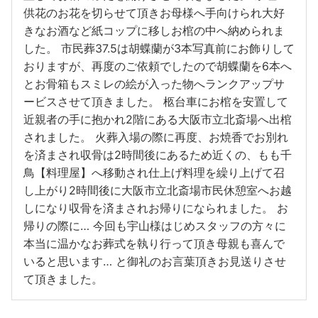
供花のお花を切らせて頂きお母様へ手向けられ大好
きなお酒など紙コップに移しお棺の中へ納められま
した。 市民葬37.5は胡蝶蘭が3本写真前にお飾りして
おりますが、再度のご依頼でしたので胡蝶蘭を6本へ
とお骨箱もスミレの絵が入った物へランクアップサ
ービスさせて頂きました。 柩台車にお棺を安置して
近親者の手に抱かれ2階にある大阪市立北斎場へ出棺
されました。 火葬入場の際に再度、お焼香でお別れ
を済まされ収骨は2時間後にあるため近くの、もも千
鳥【料理屋】へ移動され仕上げ料理を繰り上げて召
し上がり2時間後に大阪市立北斎場市民休憩室へお越
しになり収骨を済まされお帰りになられました。 お
帰りの際に… 今回も宇山様はじめスタッフの方々に
本当に温かなお葬式を執り行って頂き母親も喜んで
いると思います… と御礼のお言葉頂きお見送りさせ
て頂きました。