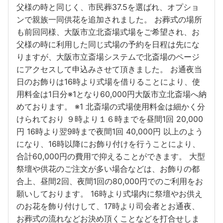
父様の時と同じく、市民葬37.5を選ばれ、オプショ
ンで親族一同供花を追加されました。 お葬式の場所
も前回同様、大阪市立北斎場式場をご希望され、お
父様の時に利用した同じ式場の予約を日程は先にな
りますが、大阪市立斎場システムで北斎場のページ
にアクセスして申込みさせて頂きました。 お通夜当
日のお飾りは16時より式場を借りることにより、使
用料金は1日分※1となり60,000円大阪市立北斎場へ納
めております。 ※1 北斎場の式場使用料金は細かく分
けられており ９時より１６時までを昼間1回 20,000
円 16時より翌9時まで夜間1回 40,000円 以上のよう
になり、16時以降にお飾り付けを行うことにより、
合計60,000円の費用で抑えることができます。 大型
祭壇や供花のご注文が多い場合などは、お飾りの都
合上、昼間2回、夜間1回の80,000円でのご利用をお
願いしております。 16時より式場内に祭壇やお供え
のお花を飾り付けして、17時より司会者とお通夜、
お葬式の流れなどお決め頂くことなどを打合せしま