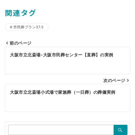
関連タグ
市民葬プラン37.5
前のページ
投
大阪市立北斎場-大阪市民葬センター【直葬】の実例
稿
ナ
ビ
次のページ
ゲ
大阪市立北斎場小式場で家族葬（一日葬）の葬儀実例
ー
シ
ョ
検
ン
索：