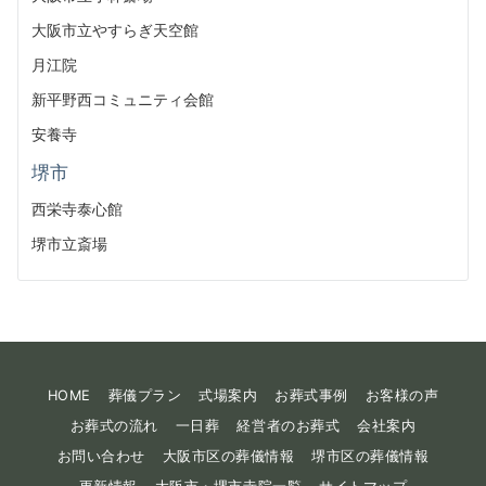
大阪市立やすらぎ天空館
月江院
新平野西コミュニティ会館
安養寺
堺市
西栄寺泰心館
堺市立斎場
HOME
葬儀プラン
式場案内
お葬式事例
お客様の声
お葬式の流れ
一日葬
経営者のお葬式
会社案内
お問い合わせ
大阪市区の葬儀情報
堺市区の葬儀情報