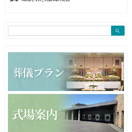
ー
シ
ョ
検
ン
索：