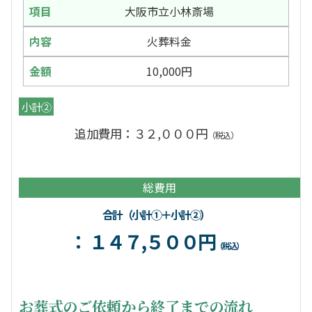
大阪市立小林斎場
火葬料金
10,000円
小計②
追加費用：３２,０００円
（税込）
総費用
合計（小計①＋小計②）
： １４７,５００円
（税込）
お葬式のご依頼から終了までの流れ