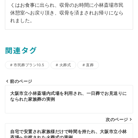
くはお食事に出られ、収骨のお時間に小林斎場市民
休憩室へお戻り頂き、収骨を済まされお帰りになら
れました。
関連タグ
市民葬プラン10.5
火葬式
直葬
前のページ
投
大阪市立小林斎場内式場を利用され、一日葬でお見送りに
稿
なられた家族葬の実例
ナ
ビ
次のページ
ゲ
自宅で安置され家族様だけで時間を持たれ、大阪市立小林
斎場へ出棺された火葬式の実例