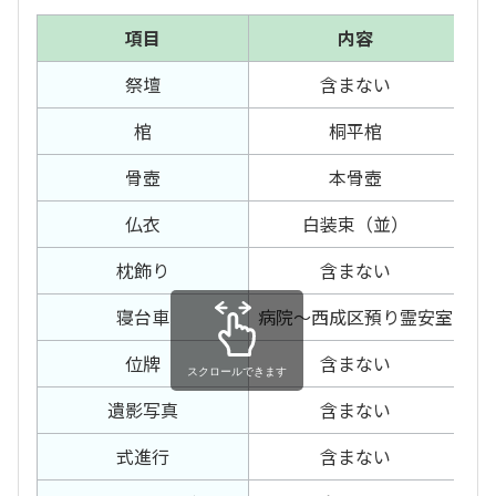
項目
内容
祭壇
含まない
棺
桐平棺
骨壺
本骨壺
仏衣
白装束（並）
枕飾り
含まない
寝台車
病院～西成区預り霊安室
位牌
含まない
お
スクロールできます
遺影写真
含まない
式進行
含まない