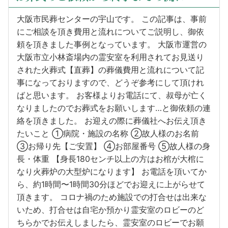
大阪市民葬センターの宇山です。 この記事は、事前
にご相談を頂き費用と流れについてご説明し、御依
頼を頂きました事例となっています。 大阪市運営の
大阪市立小林斎場内の霊安室を利用されてお見送り
された火葬式【直葬】の葬儀費用と流れについて記
事になっておりますので、どうぞ参考にして頂けれ
ばと思います。 お客様よりお電話にて、叔母が亡く
なりましたのでお葬式をお願いします…と御依頼の連
絡を頂きました。 お迎えの際に葬儀社へお伝え頂き
たいこと ①病院・施設の名称 ②故人様のお名前
③お帰り先【ご安置】 ④お部屋番号 ⑤故人様の身
長・体重 【身長180センチ以上の方はお棺が大棺に
なり火葬炉の大型炉になります】 お電話を頂いてか
ら、約1時間〜1時間30分ほどでお迎えに上がらせて
頂きます。 コロナ禍のため施設での打合せは出来な
いため、打合せは自宅か預かり霊安室のロビーのど
ちらかでお伝えしましたら、霊安室のロビーでお願