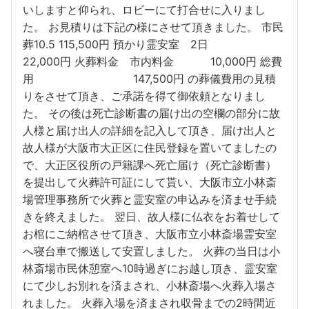
いしますと仰られ、ロビーにて打合せに入りまし
た。 お見積りは下記の様にさせて頂きました。 市民
葬10.5 115,500円 預かり霊安室 2日
22,000円 火葬料金 市内料金 10,000円 総費
用 147,500円 の葬儀費用の見積
りをさせて頂き、ご承諾を得て御依頼となりまし
た。 その後は死亡診断書の届け出の空欄の部分に故
人様と届け出人の詳細を記入して頂き、届け出人と
故人様が大阪市大正区に住民登録を置いてましたの
で、大正区役所の戸籍課へ死亡届け（死亡診断書）
を提出して火葬許可証にして貰い、大阪市立小林斎
場管理事務所で火葬と霊安室の申込みを済ませ手続
きを終えました。 翌日、故人様に仏衣をお着せして
お棺にご納棺させて頂き、大阪市立小林斎場霊安室
へ寝台車で搬送して安置しました。 火葬の当日は小
林斎場市民休憩室へ10時過ぎにお越し頂き、霊安室
にて少しお別れを済まされ、小林斎場へ火葬入場さ
れました。 火葬入場を済まされ収骨までの2時間近