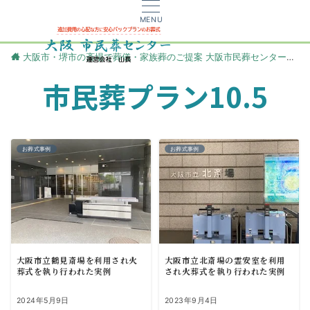
MENU
大阪市・堺市の斎場で葬儀・家族葬のご提案 大阪市民葬センター
更
市民葬プラン10.5
お葬式事例
お葬式事例
大阪市立鶴見斎場を利用され火
大阪市立北斎場の霊安室を利用
葬式を執り行われた実例
され火葬式を執り行われた実例
2024年5月9日
2023年9月4日