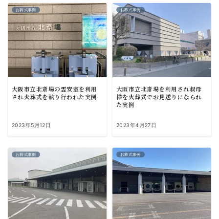
お葬式事例
お葬式事例
大阪市立北斎場の霊安室を利用
大阪市立北斎場を利用され叔母
され火葬式を執り行われた実例
様を火葬式でお見送りになられ
た実例
2023年5月12日
2023年4月27日
お葬式事例
お葬式事例