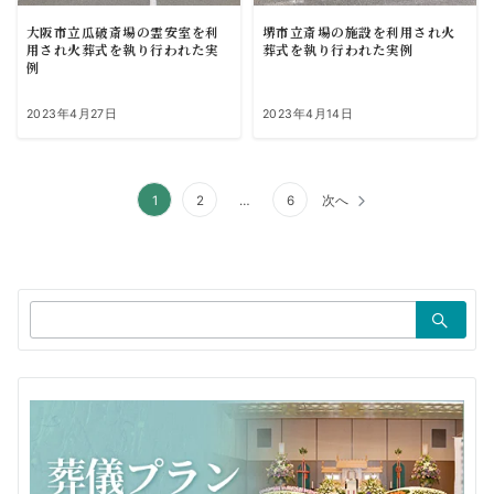
大阪市立瓜破斎場の霊安室を利
堺市立斎場の施設を利用され火
用され火葬式を執り行われた実
葬式を執り行われた実例
例
2023年4月27日
2023年4月14日
投
1
2
…
6
次へ
稿
の
ペ
検
索：
ー
ジ
送
り