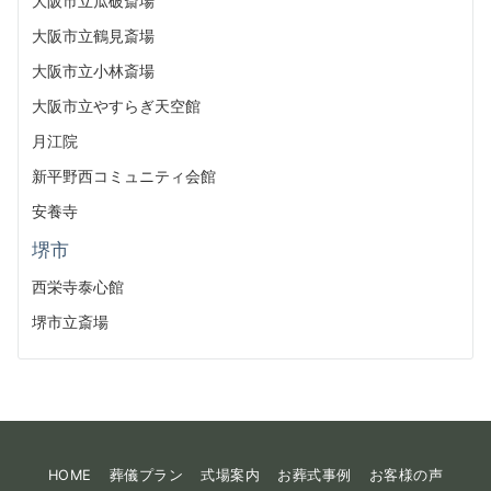
大阪市立瓜破斎場
大阪市立鶴見斎場
大阪市立小林斎場
大阪市立やすらぎ天空館
月江院
新平野西コミュニティ会館
安養寺
堺市
西栄寺泰心館
堺市立斎場
HOME
葬儀プラン
式場案内
お葬式事例
お客様の声