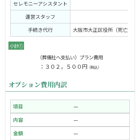
セレモニー
アシスタント
2
運営スタッフ
２
手続き代行
大阪市大正区役所（死亡届）
小計①
（葬儀社へ支払い）プラン費用
：３０２，５００円
（税込）
オプション費用内訳
—
—
—