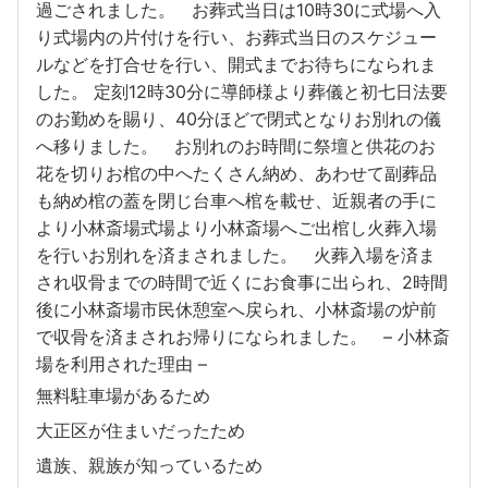
過ごされました。 お葬式当日は10時30に式場へ入
り式場内の片付けを行い、お葬式当日のスケジュー
ルなどを打合せを行い、開式までお待ちになられま
した。 定刻12時30分に導師様より葬儀と初七日法要
のお勤めを賜り、40分ほどで閉式となりお別れの儀
へ移りました。 お別れのお時間に祭壇と供花のお
花を切りお棺の中へたくさん納め、あわせて副葬品
も納め棺の蓋を閉じ台車へ棺を載せ、近親者の手に
より小林斎場式場より小林斎場へご出棺し火葬入場
を行いお別れを済まされました。 火葬入場を済ま
され収骨までの時間で近くにお食事に出られ、2時間
後に小林斎場市民休憩室へ戻られ、小林斎場の炉前
で収骨を済まされお帰りになられました。 – 小林斎
場を利用された理由 –
無料駐車場があるため
大正区が住まいだったため
遺族、親族が知っているため