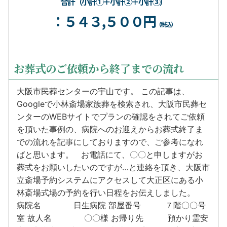
合計（小計①＋小計②＋小計③）
：５４３,５００円
（税込）
お葬式のご依頼から終了までの流れ
大阪市民葬センターの宇山です。 この記事は、
Googleで小林斎場家族葬を検索され、大阪市民葬セ
ンターのWEBサイトでプランの確認をされてご依頼
を頂いた事例の、病院へのお迎えからお葬式終了ま
での流れを記事にしておりますので、ご参考になれ
ばと思います。 お電話にて、〇〇と申しますがお
葬式をお願いしたいのですが…と連絡を頂き、大阪市
立斎場予約システムにアクセスして大正区にある小
林斎場式場の予約を行い日程をお伝えしました。
病院名 日生病院 部屋番号 ７階〇〇号
室 故人名 〇〇様 お帰り先 預かり霊安