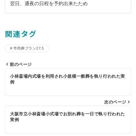
翌日、通夜の日程を予約出来たため
関連タグ
市民葬プラン27.5
前のページ
投
小林斎場内式場を利用され小規模一般葬を執り行われた実
稿
例
ナ
ビ
次のページ
ゲ
大阪市立小林斎場小式場でお別れ葬を一日で執り行われた
実例
ー
シ