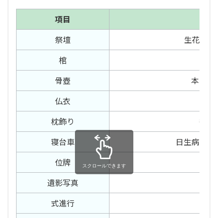
項目
祭壇
生花祭壇 
棺
白
骨壺
本骨箱
仏衣
サテ
枕飾り
後飾
寝台車
日生病院〜
位牌
白
スクロールできます
遺影写真
カ
式進行
司