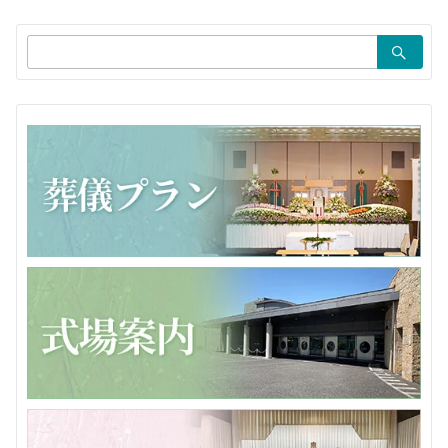
ョ
検
ン
索：