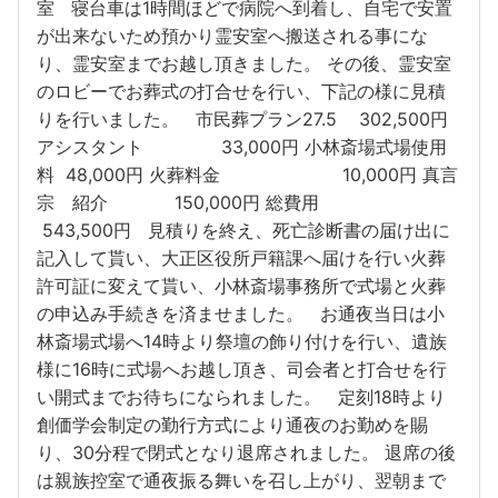
室 寝台車は1時間ほどで病院へ到着し、自宅で安置
が出来ないため預かり霊安室へ搬送される事にな
り、霊安室までお越し頂きました。 その後、霊安室
のロビーでお葬式の打合せを行い、下記の様に見積
りを行いました。 市民葬プラン27.5 302,500円
アシスタント 33,000円 小林斎場式場使用
料 48,000円 火葬料金 10,000円 真言
宗 紹介 150,000円 総費用
543,500円 見積りを終え、死亡診断書の届け出に
記入して貰い、大正区役所戸籍課へ届けを行い火葬
許可証に変えて貰い、小林斎場事務所で式場と火葬
の申込み手続きを済ませました。 お通夜当日は小
林斎場式場へ14時より祭壇の飾り付けを行い、遺族
様に16時に式場へお越し頂き、司会者と打合せを行
い開式までお待ちになられました。 定刻18時より
創価学会制定の勤行方式により通夜のお勤めを賜
り、30分程で閉式となり退席されました。 退席の後
は親族控室で通夜振る舞いを召し上がり、翌朝まで