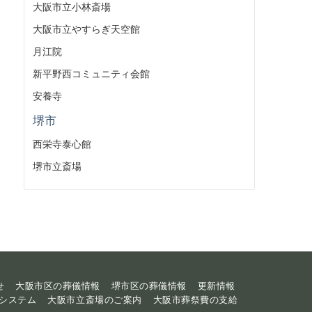
大阪市立小林斎場
大阪市立やすらぎ天空館
月江院
新平野西コミュニティ会館
安養寺
堺市
西栄寺泰心館
堺市立斎場
せ
大阪市区の葬儀情報
堺市区の葬儀情報
更新情報
システム
大阪市立斎場のご案内
大阪市葬祭費の支給