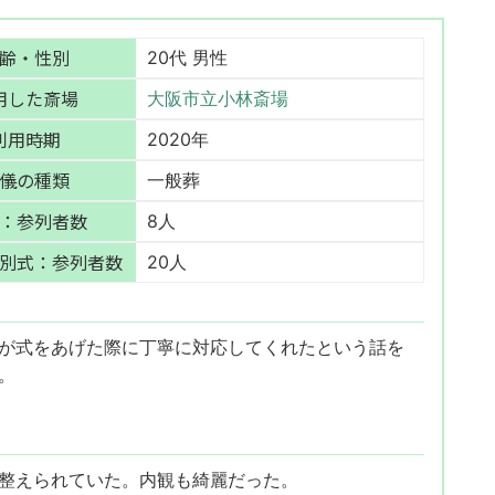
齢・性別
20代 男性
用した斎場
大阪市立小林斎場
利用時期
2020年
儀の種類
一般葬
：参列者数
8人
別式：参列者数
20人
が式をあげた際に丁寧に対応してくれたという話を
。
整えられていた。内観も綺麗だった。