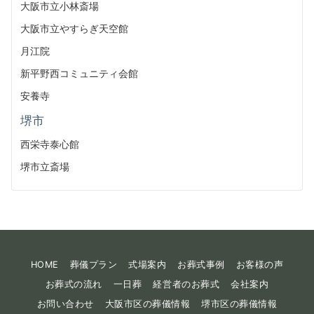
大阪市立小林斎場
大阪市立やすらぎ天空館
月江院
新平野西コミュニティ会館
安養寺
堺市
西栄寺泰心館
堺市立斎場
HOME
葬儀プラン
式場案内
お葬式事例
お客様の声
お葬式の流れ
一日葬
経営者のお葬式
会社案内
お問い合わせ
大阪市区の葬儀情報
堺市区の葬儀情報