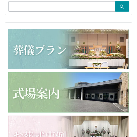
検
ン
索：