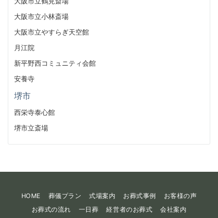
大阪市立鶴見斎場
大阪市立小林斎場
大阪市立やすらぎ天空館
月江院
新平野西コミュニティ会館
安養寺
堺市
西栄寺泰心館
堺市立斎場
HOME
葬儀プラン
式場案内
お葬式事例
お客様の声
お葬式の流れ
一日葬
経営者のお葬式
会社案内