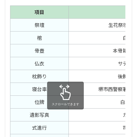
項目
内容
祭壇
生花祭壇 18
棺
白布
骨壺
本骨箱・
仏衣
サテン
枕飾り
後飾り
寝台車
堺市西警察署〜
位牌
白木位
スクロールできます
遺影写真
カラ
式進行
司会