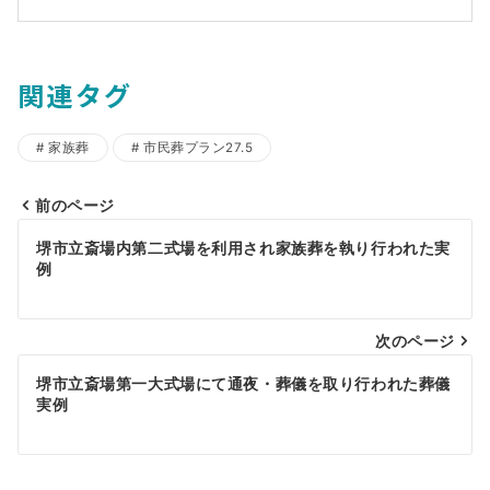
関連タグ
家族葬
市民葬プラン27.5
前のページ
投
堺市立斎場内第二式場を利用され家族葬を執り行われた実
稿
例
ナ
ビ
次のページ
ゲ
堺市立斎場第一大式場にて通夜・葬儀を取り行われた葬儀
実例
ー
シ