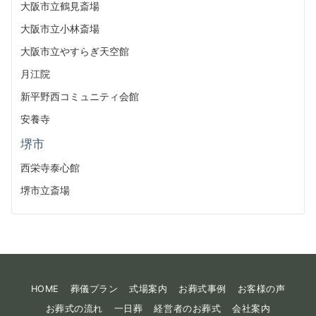
大阪市立鶴見斎場
大阪市立小林斎場
大阪市立やすらぎ天空館
月江院
新平野西コミュニティ会館
安養寺
堺市
西栄寺泰心館
堺市立斎場
HOME
葬儀プラン
式場案内
お葬式事例
お客様の声
お葬式の流れ
一日葬
経営者のお葬式
会社案内