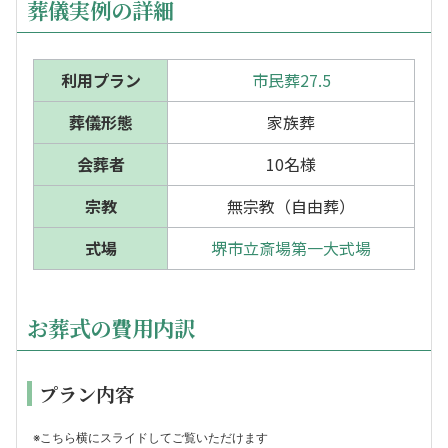
葬儀実例の詳細
利用プラン
市民葬27.5
葬儀形態
家族葬
会葬者
10名様
宗教
無宗教（自由葬）
式場
堺市立斎場第一大式場
お葬式の費用内訳
プラン内容
※こちら横にスライドしてご覧いただけます