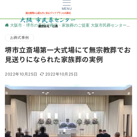
MENU
大阪市・堺市の斎場で葬儀・家族葬のご提案 大阪市民葬センター
更
お葬式事例
堺市立斎場第一大式場にて無宗教葬でお
見送りになられた家族葬の実例
2022年10月25日
2022年10月25日