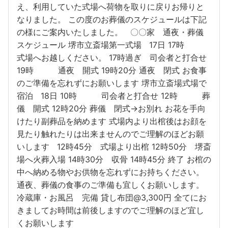
え、利用していた式場へ荷物を取りに戻りお帰りと
なりました。 この度のお葬儀のスケジュールは下記
の様にご案内いたしました。 〇〇家 通夜・葬儀
スケジュール 堺市立斎場第一式場 17日 17時
式場へお越しください。 17時過ぎ 司会者と打合せ
19時 通夜 開式 19時20分 通夜 閉式 お食事
のご準備を忘れずにお願いします 堺市立斎場式場で
宿泊 18日 10時 司会者と打合せ 12時 葬
儀 開式 12時20分 葬儀 閉式→お別れ お花を手向
けたり副葬品を納めます 式場内より出棺後はお顔を
見たり触れたりは出来ませんのでご理解のほどお願
いします 12時45分 式場より出棺 12時50分 堺斎
場へ火葬入場 14時30分 収骨 14時45分 終了 お棺の
中へ納める物やお供物を忘れずにお持ちください。
通夜、葬儀の食事のご準備も宜しくお願いします。
冷蔵庫・お風呂 完備 貸し布団@3,300円 全てにお
きましてお時間は前後しますのでご理解のほど宜し
くお願いします