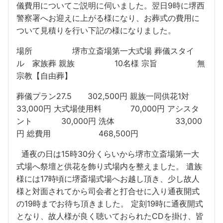
儀費用についてご説明に伺いました。翌日9時に堺西
警察署へお迎えに上がる様になり、お葬式の費用に
ついて見積りを行い下記の様になりました。
場所 堺市立斎場第一大式場 葬儀スタイ
ル 家族葬 親族 10名様 宗旨 無
宗教【自由葬】
葬儀プラン27.5 302,500円 親族一同供花1対
33,000円 大式場使用料 70,000円 アシスタ
ント 30,000円 洗体 33,000
円 総費用 468,500円
通夜の日は15時30分くらいから堺市立斎場第一大
式場へ祭壇と供花を飾り式場内を整えました。 遺族
様には17時頃に堺斎場式場へお越し頂き、少し故人
様と対面されてから司会者と打合せに入り通夜開式
の19時までお待ち頂きました。 定刻19時に通夜開式
となり、故人様が良く聴いておられたCDを掛け、皆