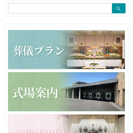
ョ
検
ン
索：