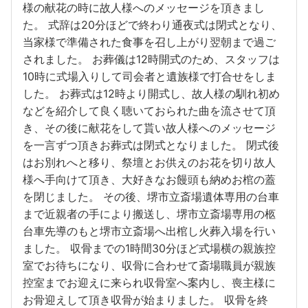
様の献花の時に故人様へのメッセージを頂きまし
た。 式辞は20分ほどで終わり通夜式は閉式となり、
当家様で準備された食事を召し上がり翌朝まで過ご
されました。 お葬儀は12時開式のため、スタッフは
10時に式場入りして司会者と遺族様で打合せをしま
した。 お葬式は12時より開式し、故人様の馴れ初め
などを紹介して良く聴いておられた曲を流させて頂
き、その後に献花をして貰い故人様へのメッセージ
を一言ずつ頂きお葬式は閉式となりました。 閉式後
はお別れへと移り、祭壇とお供えのお花を切り故人
様へ手向けて頂き、大好きなお饅頭も納めお棺の蓋
を閉じました。 その後、堺市立斎場遺体専用の台車
まで近親者の手により搬送し、堺市立斎場専用の柩
台車先導のもと堺市立斎場へ出棺し火葬入場を行い
ました。 収骨までの1時間30分ほど式場横の親族控
室でお待ちになり、収骨に合わせて斎場職員が親族
控室までお迎えに来られ収骨室へ案内し、喪主様に
お骨迎えして頂き収骨が始まりました。 収骨を終