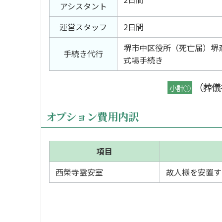
アシスタント
運営スタッフ
2日間
堺市中区役所（死亡届）堺
手続き代行
式場手続き
（葬儀
小計①
オプション費用内訳
項目
西榮寺霊安室
故人様を安置す