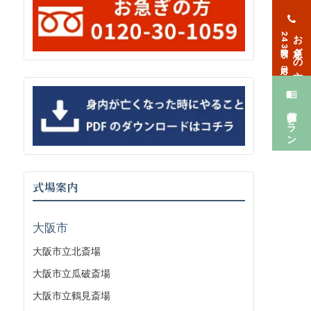
お急ぎの方
24時間365日対応
葬儀プラン
式場案内
大阪市
大阪市立北斎場
大阪市立瓜破斎場
大阪市立鶴見斎場