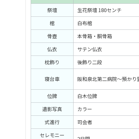
祭壇
生花祭壇 180センチ
棺
白布棺
骨壺
本骨箱・胴骨箱
仏衣
サテン仏衣
枕飾り
後飾り二段
寝台車
阪和泉北第二病院〜預かり
位牌
白木位牌
遺影写真
カラー
式進行
司会者
セレモニー
2日間