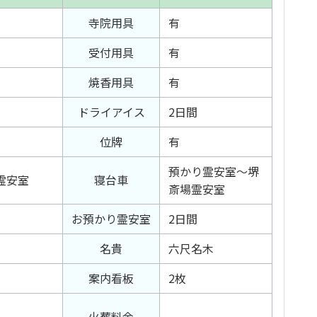
寺院用具
有
受付用具
有
焼香用具
有
ドライアイス
2日間
位牌
有
預かり霊安室～堺
霊安室
寝台車
斎場霊安室
お預かり霊安室
2日間
名貴
六尺名木
案内看板
2枚
火葬料金
—