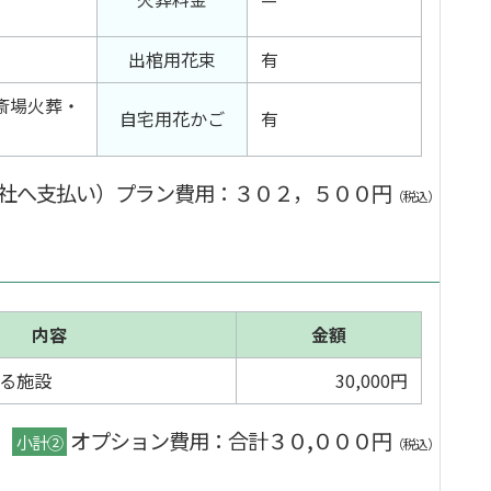
出棺用花束
有
斎場火葬・
自宅用花かご
有
社へ支払い）プラン費用
：３０２，５００円
（税込）
内容
金額
る施設
30,000円
オプション費用：合計３０,０００円
小計②
（税込）