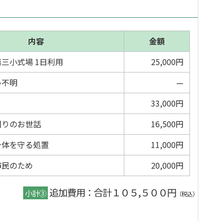
内容
金額
三小式場 1日利用
25,000円
め不明
—
33,000円
回りのお世話
16,500円
身体を守る処置
11,000円
市民のため
20,000円
追加費用：合計１０５,５００円
小計③
（税込）