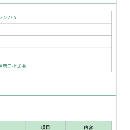
ン27.5
場第三小式場
項目
内容