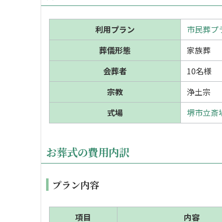
利用プラン
市民葬プラ
葬儀形態
家族葬
会葬者
10名様
宗教
浄土宗
式場
堺市立斎
お葬式の費用内訳
プラン内容
項目
内容