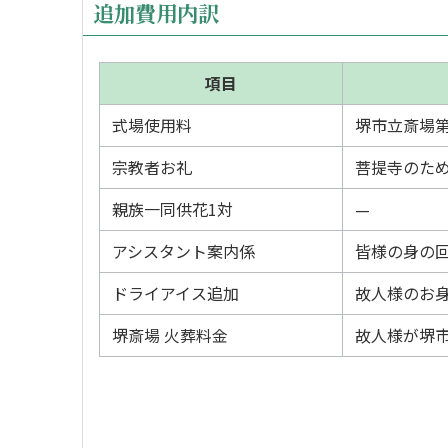
追加費用内訳
項目
式場使用料
堺市立斎場第
宗教者お礼
菩提寺のた
親族一同供花1対
—
アシスタント案内係
皆様の身の
ドライアイス追加
故人様のお
堺斎場 火葬料金
故人様が堺