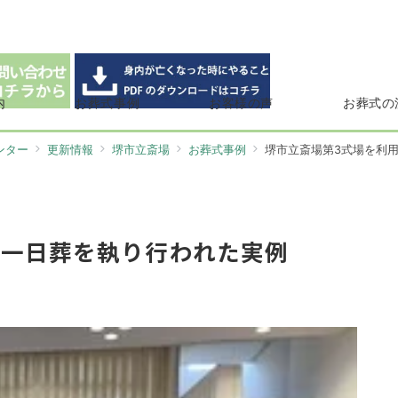
内
お葬式事例
お客様の声
お葬式の
ンター
更新情報
堺市立斎場
お葬式事例
堺市立斎場第3式場を利
れ一日葬を執り行われた実例