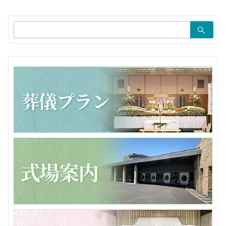
シ
ョ
検
ン
索：