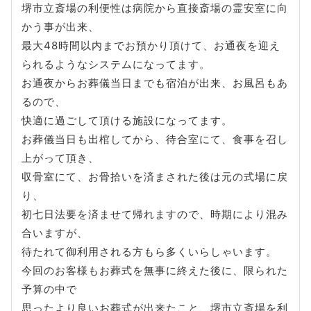
堺市立斎場の利便性は病院から直接斎場の霊安室に向
かう事が出来、
最大48時間以内までお預かり頂けて、お通夜を迎え
られるようなシステムになってます。
お通夜からお葬儀当日までも宿泊が出来、お風呂もあ
るので、
快適に過ごして頂ける施設になってます。
お葬儀当日も出棺してから、待合室にて、食事を召し
上がって頂き、
収骨室にて、お骨拾いを済まされた後は元の式場に戻
り、
初七日法要を済ませて帰れますので、時期により混み
合いますが、
待たれて御利用される方もら多くいらしゃいます。
今回のお客様もお葬式を無事に終えた後に、限られた
予算の中で
思ったより良いお葬式が出来たこと、堺市立斎場を利