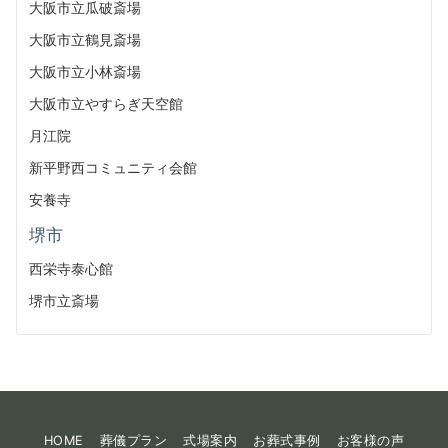
大阪市立瓜破斎場
大阪市立鶴見斎場
大阪市立小林斎場
大阪市立やすらぎ天空館
月江院
新平野西コミュニティ会館
安養寺
堺市
西栄寺泰心館
堺市立斎場
HOME
葬儀プラン
式場案内
お葬式事例
お客様の声