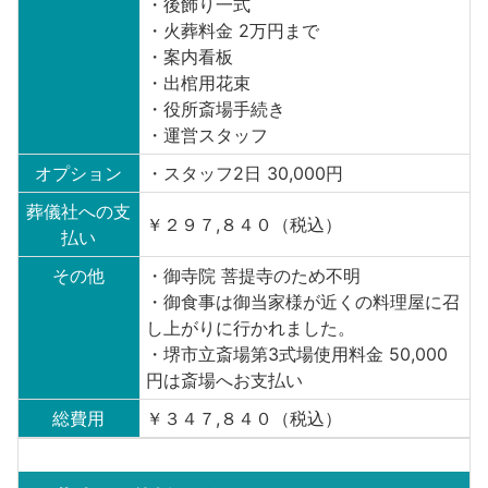
・後飾り一式
・火葬料金 2万円まで
・案内看板
・出棺用花束
・役所斎場手続き
・運営スタッフ
オプション
・スタッフ2日 30,000円
葬儀社への支
￥２９７,８４０（税込）
払い
その他
・御寺院 菩提寺のため不明
・御食事は御当家様が近くの料理屋に召
し上がりに行かれました。
・堺市立斎場第3式場使用料金 50,000
円は斎場へお支払い
総費用
￥３４７,８４０（税込）