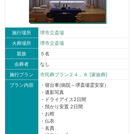
施行場所
堺市立斎場
火葬場所
堺市立斎場
親族
５名
会葬者
なし
施行プラン
市民葬プラン２４．８ [家族葬]
プラン内容
・寝台車(病院～堺斎場霊安室）
・遺影写真
・ドライアイス2日間
・預かり安置 2日間
・お棺
・仏衣
・名貴