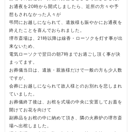
お通夜を20時から開式しましたら、近所の方々や予
想もされなかった人々が
弔問にお越しになられて、遺族様も賑やかにお通夜を
終えたことを喜んでおられました。
堺市斎場は、21時以降は線香・ローソクを灯す事が出
来ないため、
電気ローソクで翌日の朝7時までお過ごし頂く事が決
まってます。
お葬儀当日は、遺族・親族様だけで一般の方も少人数
ですが、
会葬にお越しになられて故人様とのお別れを悲しまれ
ていました。
お葬儀終了後は、お棺を式場の中央に安置してお蓋を
開けてお花を向けて
副葬品をお棺の中に納めて頂き、隣の火葬炉の堺市斎
場へ出棺しました。