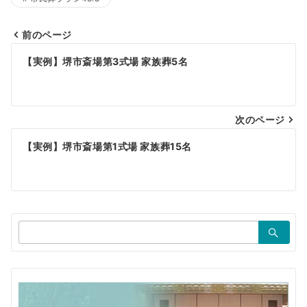
前のページ
投
【実例】堺市斎場第3式場 家族葬5名
稿
ナ
ビ
次のページ
ゲ
【実例】堺市斎場第1式場 家族葬15名
ー
シ
ョ
検
ン
索：