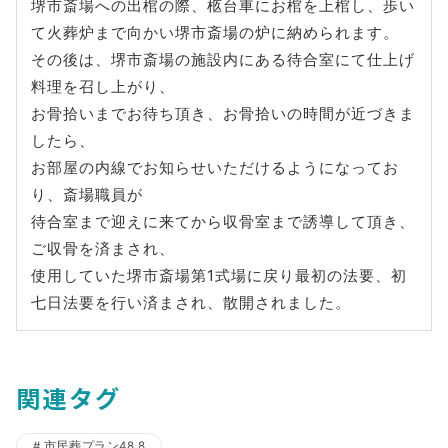
堺市斎場への出棺の際、柩台車にお棺を上棺し、歩い
て火葬炉まで向かい堺市斎場の炉に納められます。
その後は、堺市斎場の施設内にある待合室にて仕上げ
料理を召し上がり、
お骨拾いまでお待ち頂き、お骨拾いの時間が近づきま
したら、
お部屋の内線でお知らせいただけるようになってお
り、斎場職員が
待合室まで迎えに来てから収骨室まで誘導して頂き、
ご収骨を済まされ、
使用していた堺市斎場第1式場に戻り最初の法要、初
七日法要を行い済まされ、散開されました。
関連タグ
市民葬プラン48.8