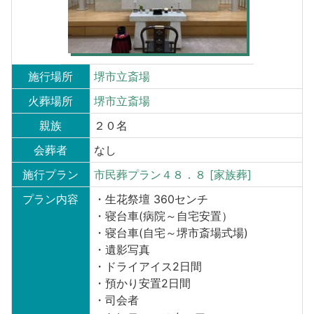
施行場所
堺市立斎場
火葬場所
堺市立斎場
親族
２０名
会葬者
なし
施行プラン
市民葬プラン４８．８ [家族葬]
プラン内容
・生花祭壇 360センチ
・寝台車(病院～自宅安置）
・寝台車(自宅～堺市斎場式場)
・遺影写真
・ドライアイス2日間
・預かり安置2日間
・司会者