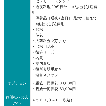
・セレモニースタッフ
・通夜料理 10名様分 ※他社は別途費
用
・供養品（通夜+当日） 最大50個まで
※他社は別途費用
・お棺
・仏衣
・火葬料金 2万まで
・出棺用花束
・後飾り一式
・名貴
・案内看板
・役所斎場手続き
・運営スタッフ
オプション
・親族一同供花 33,000円
・親族一同供花 33,000円
葬儀社への支
￥５６０,０４０（税込）
払い