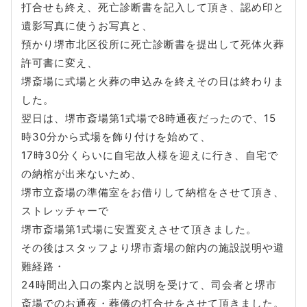
打合せも終え、死亡診断書を記入して頂き、認め印と
遺影写真に使うお写真と、
預かり堺市北区役所に死亡診断書を提出して死体火葬
許可書に変え、
堺斎場に式場と火葬の申込みを終えその日は終わりま
した。
翌日は、堺市斎場第1式場で8時通夜だったので、15
時30分から式場を飾り付けを始めて、
17時30分くらいに自宅故人様を迎えに行き、自宅で
の納棺が出来ないため、
堺市立斎場の準備室をお借りして納棺をさせて頂き、
ストレッチャーで
堺市斎場第1式場に安置変えさせて頂きました。
その後はスタッフより堺市斎場の館内の施設説明や避
難経路・
24時間出入口の案内と説明を受けて、司会者と堺市
斎場でのお通夜・葬儀の打合せをさせて頂きました。