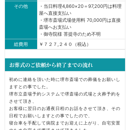
その他
・当日料理4,860×20＝97,200円は料理
屋へ直接支払い
・堺市斎場式場使用料 70,000円は直接
斎場へお支払い
・御寺院様 菩提寺のため不明
総費用
￥７２７,２４０（税込）
お葬式のご依頼から終了までの流れ
初めに連絡を頂いた時に堺市斎場での葬儀をお願いし
ますとの事でした。
堺市立斎場予約システムで堺斎場の式場と火葬予約を
させて頂き、
お客様に翌日のお通夜日程のお話をさせて頂き、その
日程でお願いしますとの事でしたので、
寝台車を手配して病院までお迎えに上がり、自宅安置