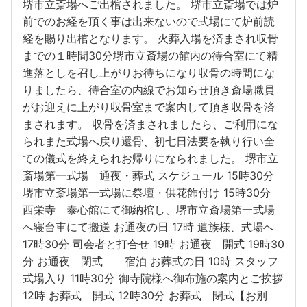
堺市立斎場へご出棺されました。 堺市立斎場では炉
前でのお経を頂く事は出来ないので式場にて炉前読
経を賜り出棺となります。 火葬入場を済まされ収骨
までの１時間30分堺市立斎場の館内の待合室にて精
進落としを召し上がりお待ちになり収骨の時間にな
りましたら、待合室の内線でお知らせ頂き斎場職員
がお迎えに上がり収骨室まで案内して頂き収骨を済
まされます。 収骨を済まされましたら、ご利用にな
られまた式場へ戻り還骨、初七日法要を執り行い全
ての儀式を終えられお帰りになられました。 堺市立
斎場第一式場 通夜・葬式 スケジュール 15時30分
堺市立斎場第一式場に祭壇・供花飾付け 15時30分
西栄寺 泰心館にて御納棺し、堺市立斎場第一式場
へ寝台車にて搬送 お通夜の日 17時 遺族様、式場へ
17時30分 司会者と打合せ 19時 お通夜 開式 19時30
分 お通夜 閉式 宿泊 お葬式の日 10時 スタッフ
式場入り 11時30分 御寺院様へ御布施の案内とご挨拶
12時 お葬式 開式 12時30分 お葬式 閉式【お別