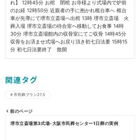
れ】 12時45分 お棺 閉棺 お寺様より式場内で炉前
のお経 12時50分 近親者の手に抱かれ柩台車へ 柩台
車が先導にて堺市立斎場へ出棺 13時 堺市立斎場 火
葬入場 堺市立斎場の待合室へ移動してお食事 14時
30分 堺市立斎場館内の収骨室にてご収骨 14時45分
収骨をお済ませ式場へお戻り頂き初七日法要 15時15
分 初七日法要終了 散開
関連タグ
市民葬プラン27.5
前のページ
投
堺市立斎場第3式場-大阪市民葬センター1日葬の実例
稿