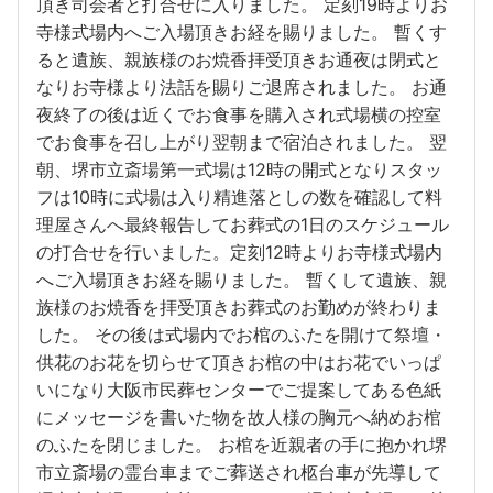
頂き司会者と打合せに入りました。 定刻19時よりお
寺様式場内へご入場頂きお経を賜りました。 暫くす
ると遺族、親族様のお焼香拝受頂きお通夜は閉式と
なりお寺様より法話を賜りご退席されました。 お通
夜終了の後は近くでお食事を購入され式場横の控室
でお食事を召し上がり翌朝まで宿泊されました。 翌
朝、堺市立斎場第一式場は12時の開式となりスタッ
フは10時に式場は入り精進落としの数を確認して料
理屋さんへ最終報告してお葬式の1日のスケジュール
の打合せを行いました。定刻12時よりお寺様式場内
へご入場頂きお経を賜りました。 暫くして遺族、親
族様のお焼香を拝受頂きお葬式のお勤めが終わりま
した。 その後は式場内でお棺のふたを開けて祭壇・
供花のお花を切らせて頂きお棺の中はお花でいっぱ
いになり大阪市民葬センターでご提案してある色紙
にメッセージを書いた物を故人様の胸元へ納めお棺
のふたを閉じました。 お棺を近親者の手に抱かれ堺
市立斎場の霊台車までご葬送され柩台車が先導して