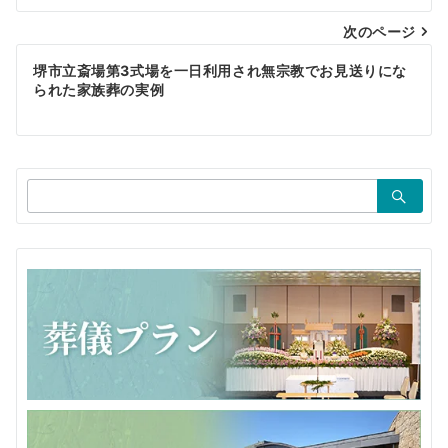
ナ
ビ
次のページ
ゲ
堺市立斎場第3式場を一日利用され無宗教でお見送りにな
られた家族葬の実例
ー
シ
ョ
検
ン
索：