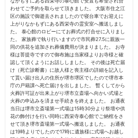
なかもずにある西栄寺の泰心館で安置も希望され合
わせてご予約を取らせて頂きました。 大阪市住之江
区の施設で御逝去されましたので寝台車でお迎えに
上がりなかもずにある西栄寺の霊安室へ搬送しまし
た。 泰心館のロビーにてお葬式の打合せに入りまし
た。 家族葬で執り行いますので市民葬27.5に親族一
同の供花を追加され葬儀費用が決まりました。 お寺
様は菩提寺ですので御布施は当家様よりお寺様と確
認して頂くようにお話ししました。 その後は死亡届
け（死亡診断書）に故人様と喪主様の詳細を記入し
て貰い届け出人の住所が堺市堺区でしたので堺市本
庁の戸籍課へ死亡届けを出しました。 暫くしてから
火葬許可証が出来上がり堺市立斎場へ向かい式場と
火葬の申込みを済ませ手続きを終えました。 お通夜
当日は堺市立斎場第一式場は15時30分より祭壇や供
花の飾付けを行い同時に西栄寺泰心館でご納棺をさ
せて頂き堺市斎場第一式場へ搬送しました。 お通夜
は19時よりでしたので17時に遺族様に式場へお越し