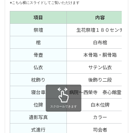
※こちら横にスライドしてご覧いただけます
項目
内容
祭壇
生花祭壇１８０センチ
棺
白布棺
骨壺
本骨箱・胴骨箱
仏衣
サテン仏衣
枕飾り
後飾り二段
寝台車
病院〜西榮寺 泰心館霊安室
位牌
白木位牌
スクロールできます
遺影写真
カラー
式進行
司会者