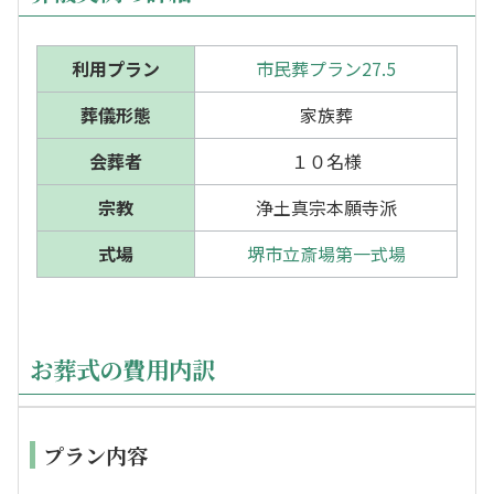
利用プラン
市民葬プラン27.5
葬儀形態
家族葬
会葬者
１０名様
宗教
浄土真宗本願寺派
式場
堺市立斎場第一式場
お葬式の費用内訳
プラン内容