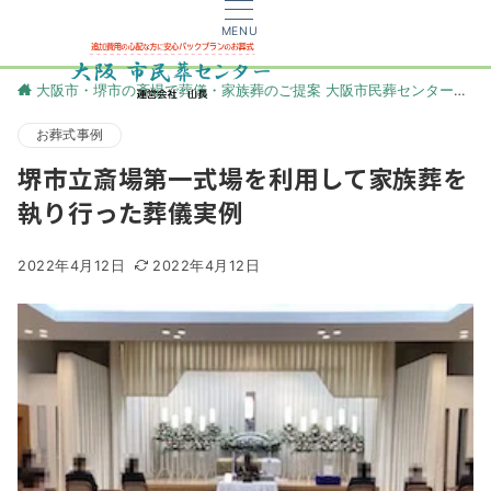
MENU
大阪市・堺市の斎場で葬儀・家族葬のご提案 大阪市民葬センター
更
お葬式事例
堺市立斎場第一式場を利用して家族葬を
執り行った葬儀実例
2022年4月12日
2022年4月12日