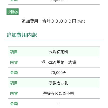
小計②
追加費用：合計３３,０００円
（税込）
追加費用内訳
式場使用料
堺市立斎場第一式場
70,000円
宗教者お礼
菩提寺のため不明
–