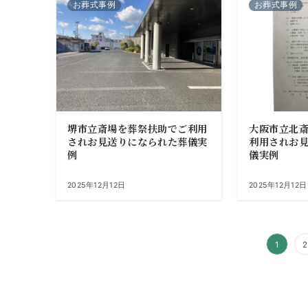
お葬式事例
お葬式事例
堺市立斎場を葬祭扶助でご利用
大阪市立北
されお見送りになられた葬儀実
利用されお
例
儀実例
2025年12月12日
2025年12月12日
投
1
2
稿
の