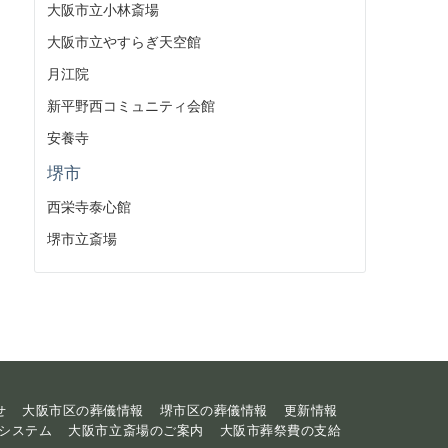
大阪市立小林斎場
大阪市立やすらぎ天空館
月江院
新平野西コミュニティ会館
安養寺
堺市
西栄寺泰心館
堺市立斎場
せ
大阪市区の葬儀情報
堺市区の葬儀情報
更新情報
システム
大阪市立斎場のご案内
大阪市葬祭費の支給