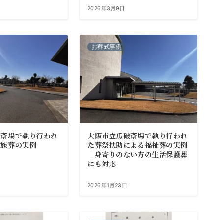
2026年3月9日
お葬式事例
破斎場で執り行われ
大阪市立瓜破斎場で執り行われ
家族葬の実例
た葬祭扶助による福祉葬の実例
｜身寄りのない方の生活保護葬
にも対応
2026年1月23日