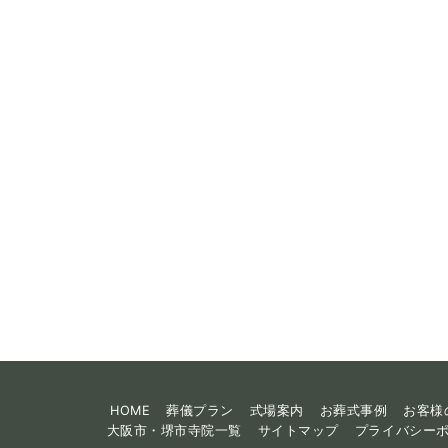
ペ
ー
ジ
送
り
HOME
葬儀プラン
式場案内
お葬式事例
お客様
大阪市・堺市寺院一覧
サイトマップ
プライバシー