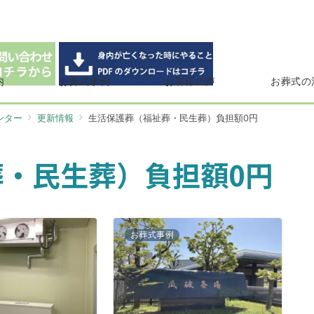
内
お葬式事例
お客様の声
お葬式の
ンター
更新情報
生活保護葬（福祉葬・民生葬）負担額0円
・民生葬）負担額0円
お葬式事例