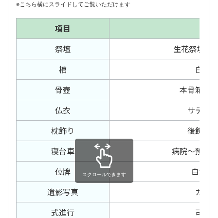
※こちら横にスライドしてご覧いただけます
項目
内容
祭壇
生花祭壇18
棺
白布
骨壺
本骨箱・
仏衣
サテン
枕飾り
後飾り
寝台車
病院〜預か
位牌
白木位
スクロールできます
遺影写真
カラ
式進行
司会