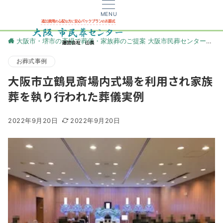
MENU
大阪市・堺市の斎場で葬儀・家族葬のご提案 大阪市民葬センター
更
お葬式事例
大阪市立鶴見斎場内式場を利用され家族
葬を執り行われた葬儀実例
2022年9月20日
2022年9月20日