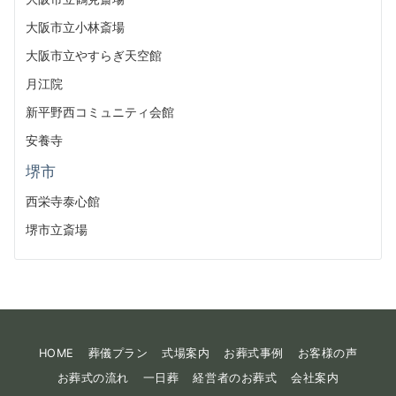
大阪市立小林斎場
大阪市立やすらぎ天空館
月江院
新平野西コミュニティ会館
安養寺
堺市
西栄寺泰心館
堺市立斎場
HOME
葬儀プラン
式場案内
お葬式事例
お客様の声
お葬式の流れ
一日葬
経営者のお葬式
会社案内