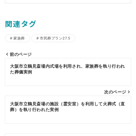
関連タグ
家族葬
市民葬プラン27.5
前のページ
投
大阪市立鶴見斎場内式場を利用され、家族葬を執り行われ
稿
た葬儀実例
ナ
ビ
次のページ
ゲ
大阪市立鶴見斎場の施設（霊安室）を利用して火葬式（直
葬）を執り行われた実例
ー
シ
ョ