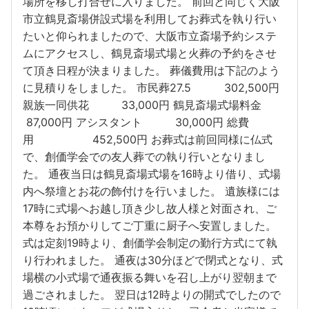
場所を移し打合せに入りました。 前回と同じく大阪
市立鶴見斎場併設式場を利用してお葬式を執り行い
たいと仰られましたので、大阪市立斎場予約システ
ムにアクセスし、鶴見斎場式場と火葬の予約をさせ
て頂き日程が決まりました。 葬儀費用は下記のよう
に見積りをしました。 市民葬27.5 302,500円
親族一同供花 33,000円 鶴見斎場式場料金
87,000円 アシスタント 30,000円 総費
用 452,500円 お葬式は前回同様に仏式
で、創価学会での友人葬での執り行いとなりまし
た。 通夜当日は鶴見斎場式場を16時より借り、式場
内へ祭壇とお花の飾付けを行いました。 遺族様には
17時に式場へお越し頂き少し故人様と対面され、ご
本尊をお預かりしてご丁重に厨子へ安置しました。
式は定刻19時より、創価学会制定の勤行方式にて執
り行われました。 通夜は30分ほどで閉式となり、式
場横の小式場で通夜振る舞いを召し上がり翌朝まで
過ごされました。 翌日は12時よりの開式でしたので