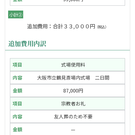
小計②
追加費用：合計３３,０００円
（税込）
追加費用内訳
式場使用料
大阪市立鶴見斎場内式場 二日間
87,000円
宗教者お礼
友人葬のため不要
—