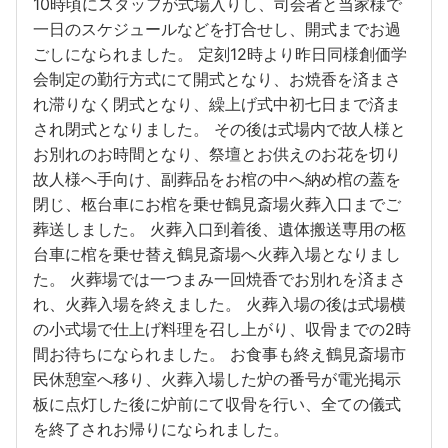
10時頃にスタッフが式場入りし、司会者と当家様で
一日のスケジュールなどを打合せし、開式までお過
ごしになられました。 定刻12時より昨日同様創価学
会制定の勤行方式にて開式となり、お焼香を済まさ
れ滞りなく閉式となり、繰上げ式中初七日まで済ま
され閉式となりました。 その後は式場内で故人様と
お別れのお時間となり、祭壇とお供えのお花を切り
故人様へ手向け、副葬品をお棺の中へ納め棺の蓋を
閉じ、柩台車にお棺を乗せ鶴見斎場火葬入口までご
葬送しました。 火葬入口到着後、遺体搬送専用の柩
台車に棺を乗せ替え鶴見斎場へ火葬入場となりまし
た。 火葬場では一つまみ一回焼香でお別れを済まさ
れ、火葬入場を終えました。 火葬入場の後は式場横
の小式場で仕上げ料理を召し上がり、収骨までの2時
間お待ちになられました。 お食事も終え鶴見斎場市
民休憩室へ移り、火葬入場した炉の番号が電光掲示
板に点灯した後に炉前にて収骨を行い、全ての儀式
を終了されお帰りになられました。