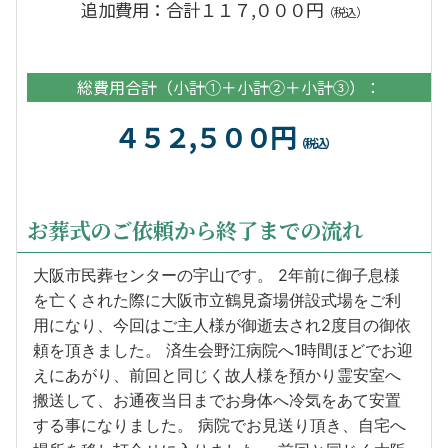
追加費用：合計１１７,０００円
（税込）
総費用合計（小計①＋小計②＋小計③）：
４５２,５００円
（税込）
お葬式のご依頼から終了までの流れ
大阪市民葬センターの宇山です。 2年前に御子息様
を亡くされた際に大阪市立鶴見斎場併設式場をご利
用になり、今回はご主人様が御逝去され2度目の御依
頼を頂きました。 済生会野江病院へ1時間ほどでお迎
えにあがり、前回と同じく故人様を預かり霊安室へ
搬送して、お通夜当日までお身体へ冷気をあて安置
する事になりました。 病院でお見送り頂き、自宅へ