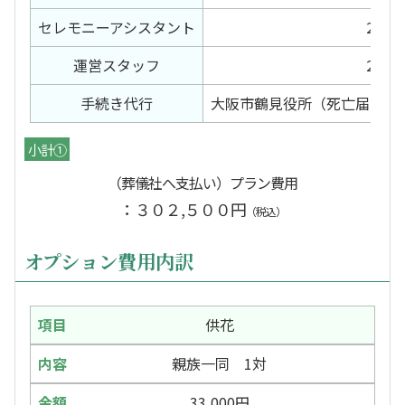
セレモニー
アシスタント
2日間
運営スタッフ
2日間
手続き代行
大阪市鶴見役所（死亡届）大
小計①
（葬儀社へ支払い）プラン費用
：３０２,５００円
（税込）
オプション費用内訳
供花
親族一同 1対
33,000円