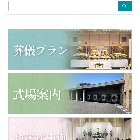
検
ン
索：