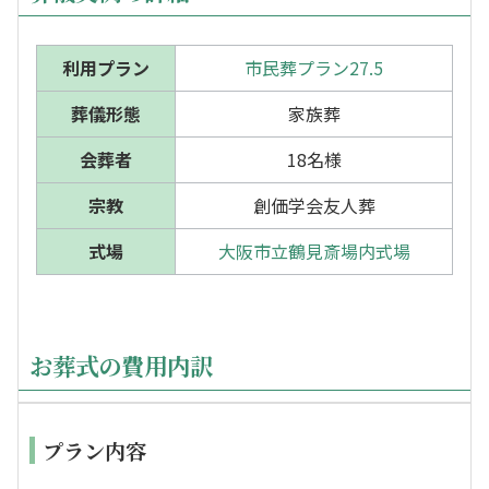
利用プラン
市民葬プラン27.5
葬儀形態
家族葬
会葬者
18名様
宗教
創価学会友人葬
式場
大阪市立鶴見斎場内式場
お葬式の費用内訳
プラン内容