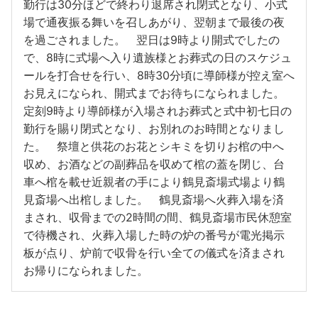
勤行は30分ほどで終わり退席され閉式となり、小式
場で通夜振る舞いを召しあがり、翌朝まで最後の夜
を過ごされました。 翌日は9時より開式でしたの
で、8時に式場へ入り遺族様とお葬式の日のスケジュ
ールを打合せを行い、8時30分頃に導師様が控え室へ
お見えになられ、開式までお待ちになられました。
定刻9時より導師様が入場されお葬式と式中初七日の
勤行を賜り閉式となり、お別れのお時間となりまし
た。 祭壇と供花のお花とシキミを切りお棺の中へ
収め、お酒などの副葬品を収めて棺の蓋を閉じ、台
車へ棺を載せ近親者の手により鶴見斎場式場より鶴
見斎場へ出棺しました。 鶴見斎場へ火葬入場を済
まされ、収骨までの2時間の間、鶴見斎場市民休憩室
で待機され、火葬入場した時の炉の番号が電光掲示
板が点り、炉前で収骨を行い全ての儀式を済まされ
お帰りになられました。