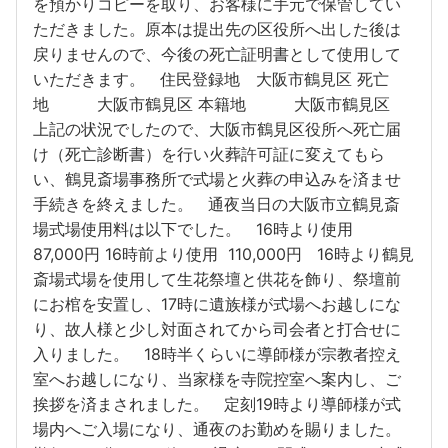
を預かりコピーを取り、お客様に手元で保管してい
ただきました。原本は提出先の区役所へ出した後は
戻りませんので、今後の死亡証明書として使用して
いただきます。 住民登録地 大阪市鶴見区 死亡
地 大阪市鶴見区 本籍地 大阪市鶴見区
上記の状況でしたので、大阪市鶴見区役所へ死亡届
け（死亡診断書）を行い火葬許可証に変えてもら
い、鶴見斎場事務所で式場と火葬の申込みを済ませ
手続きを終えました。 通夜当日の大阪市立鶴見斎
場式場使用料は以下でした。 16時より使用
87,000円 16時前より使用 110,000円 16時より鶴見
斎場式場を使用して生花祭壇と供花を飾り、祭壇前
にお棺を安置し、17時に遺族様が式場へお越しにな
り、故人様と少し対面されてから司会者と打合せに
入りました。 18時半くらいに導師様が宗教者控え
室へお越しになり、当家様を寺院控室へ案内し、ご
挨拶を済まされました。 定刻19時より導師様が式
場内へご入場になり、通夜のお勤めを賜りました。