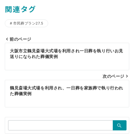
関連タグ
市民葬プラン27.5
前のページ
投
大阪市立鶴見斎場大式場を利用され一日葬を執り行いお見
稿
送りになられた葬儀実例
ナ
ビ
次のページ
ゲ
鶴見斎場大式場を利用され、一日葬を家族葬で執り行われ
た葬儀実例
ー
シ
ョ
検
ン
索：