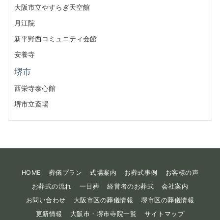
大阪市立やすらぎ天空館
月江院
新平野西コミュニティ会館
安養寺
堺市
西栄寺泰心館
堺市立斎場
HOME
葬儀プラン
式場案内
お葬式事例
お客様の声
お葬式の流れ
一日葬
経営者のお葬式
会社案内
お問い合わせ
大阪市区の葬儀情報
堺市区の葬儀情報
更新情報
大阪市・堺市寺院一覧
サイトマップ