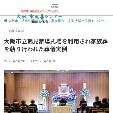
MENU
大阪市・堺市の斎場で葬儀・家族葬のご提案 大阪市民葬センター
更
お葬式事例
大阪市立鶴見斎場式場を利用され家族葬
を執り行われた葬儀実例
2025年1月20日
2025年1月20日