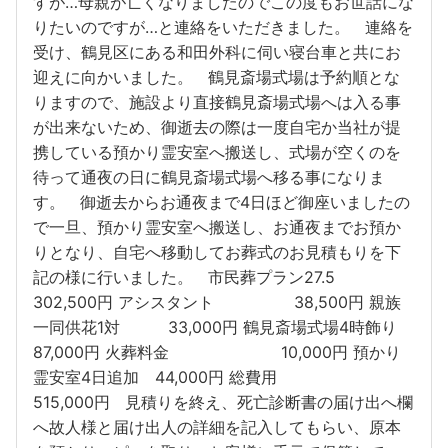
すが…母親が亡くなりましたのでこの度もお世話にな
りたいのですが…と連絡をいただきました。 連絡を
受け、鶴見区にある和田外科に伺い寝台車と共にお
迎えに向かいました。 鶴見斎場式場は予約順とな
りますので、施設より直接鶴見斎場式場へは入る事
が出来ないため、御逝去の際は一度自宅か当社が提
携している預かり霊安室へ搬送し、式場が空くのを
待って通夜の日に鶴見斎場式場へ移る事になりま
す。 御逝去からお通夜まで4日ほど御座いましたの
で一旦、預かり霊安室へ搬送し、お通夜までお預か
りとなり、自宅へ移動してお葬式のお見積もりを下
記の様に行いました。 市民葬プラン27.5
302,500円 アシスタント 38,500円 親族
一同供花1対 33,000円 鶴見斎場式場4時飾り
87,000円 火葬料金 10,000円 預かり
霊安室4日追加 44,000円 総費用
515,000円 見積りを終え、死亡診断書の届け出へ欄
へ故人様と届け出人の詳細を記入してもらい、原本