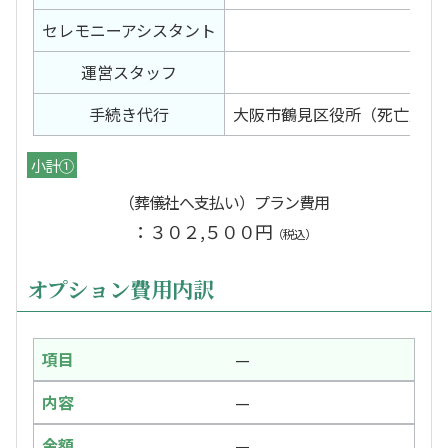
セレモニー
アシスタント
2
運営スタッフ
2
手続き代行
大阪市鶴見区役所（死亡届）
小計①
（葬儀社へ支払い）プラン費用
：３０２,５００円
（税込）
オプション費用内訳
—
—
—