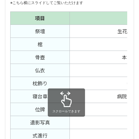
※こちら横にスライドしてご覧いただけます
項目
祭壇
生花祭壇 
棺
白
骨壺
本骨箱
仏衣
サテ
枕飾り
後飾
寝台車
病院〜預
位牌
白
スクロールできます
遺影写真
カ
式進行
司