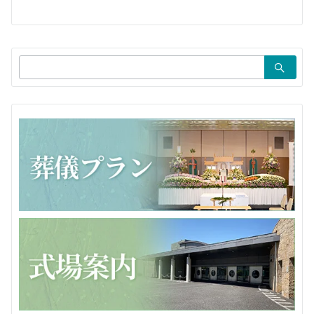
ー
シ
ョ
検
ン
索：