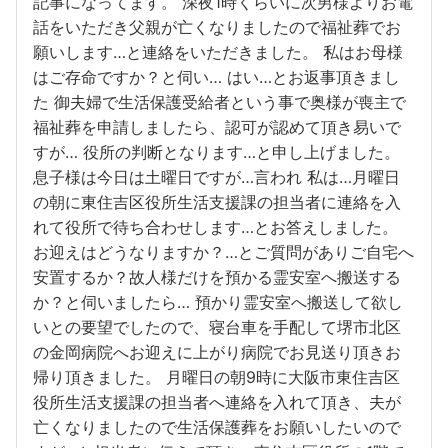
記事になってます。 深夜1時くらいに次男様よりお電
話をいただき父親が亡くなりましたので福祉葬でお
願いします…と連絡をいただきました。 私はお母様
はご存命ですか？と伺い… はい…とお返事頂きまし
た 御夫婦で生活保護受給者という事で奥様が喪主で
福祉葬を申請しましたら、認可が認めて頂き易いで
すが… 役所の判断となります…と申し上げました。
息子様は今日は土曜日ですが…言われ 私は…月曜日
の朝に東住吉区役所生活支援課の担当者に連絡を入
れて役所で待ち合わせします…とお答えしました。
お迎えはどうなりますか？…とご質問がありご自宅へ
安置するか？故人様だけを預かる霊安室へ搬送する
か？と伺いましたら… 預かり霊安室へ搬送して欲し
いとの要望でしたので、寝台車を手配して堺市北区
の金岡病院へお迎えに上がり病院でお見送り頂きお
帰り頂きました。 月曜日の朝9時に大阪市東住吉区
役所生活支援課の担当者へ連絡を入れて頂き、夫が
亡くなりましたので生活保護葬をお願いしたいので