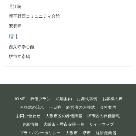
月江院
新平野西コミュニティ会館
安養寺
堺市
西栄寺泰心館
堺市立斎場
HOME
葬儀プラン
式場案内
お葬式事例
お客様の声
お葬式の流れ
一日葬
経営者のお葬式
会社案内
お問い合わせ
大阪市区の葬儀情報
堺市区の葬儀情報
更新情報
大阪市・堺市寺院一覧
サイトマップ
プライバシーポリシー
大阪市
堺市
経済産業省