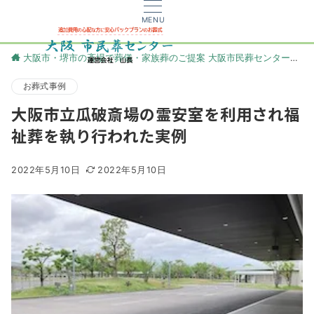
MENU
大阪市・堺市の斎場で葬儀・家族葬のご提案 大阪市民葬センター
更
お葬式事例
大阪市立瓜破斎場の霊安室を利用され福
祉葬を執り行われた実例
2022年5月10日
2022年5月10日