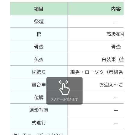
項目
内容
祭壇
—
棺
高級布棺
骨壺
骨壺
仏衣
白装束（並）
枕飾り
線香・ローソク（巻線香・電
寝台車
お迎え～ご安置
位牌
—
スクロールできます
遺影写真
—
式進行
—