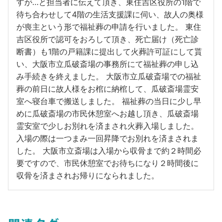
すが…と担当者に伝えて頂き、東住吉区役所の1階で
待ち合わせして4階の生活支援課に伺い、故人の奥様
が喪主という形で福祉葬の申請を行いました。 東住
吉区役所で認可をおろして頂き、死亡届け（死亡診
断書）も1階の戸籍課に提出して火葬許可証にして貰
い、大阪市立瓜破斎場の事務所にて福祉葬の申し込
み手続きを終えました。 大阪市立瓜破斎場での福祉
葬の前日に故人様をお棺に納棺して、瓜破斎場霊安
室へ寝台車で搬送しました。 福祉葬の当日に少し早
めに瓜破斎場の市民休憩室へお越し頂き、瓜破斎場
霊安室で少しお別れを済まされ火葬入場しました。
入場の際は一つまみ一回昇降でお別れを済まされま
した。 大阪市立斎場は入場から収骨まで約２時間必
要ですので、市民休憩室でお待ちになり２時間後に
収骨を済まされお帰りになられました。