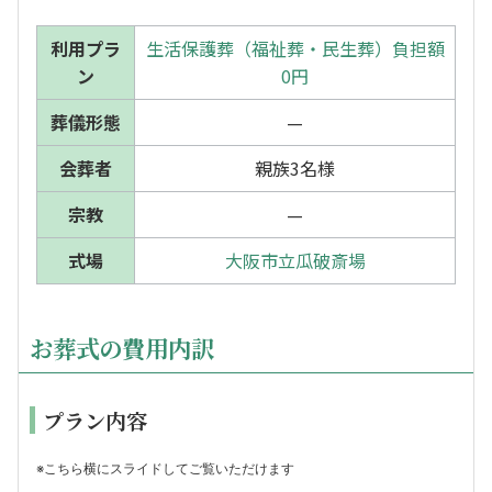
利用プラ
生活保護葬（福祉葬・民生葬）負担額
ン
0円
葬儀形態
—
会葬者
親族3名様
宗教
—
式場
大阪市立瓜破斎場
お葬式の費用内訳
プラン内容
※こちら横にスライドしてご覧いただけます