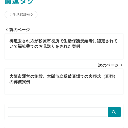
関連タグ
生活保護葬0
前のページ
投
御逝去され方が松原市役所で生活保護受給者に認定されて
稿
いて福祉葬でのお見送りをされた実例
ナ
ビ
次のページ
ゲ
大阪市運営の施設、大阪市立瓜破斎場での火葬式（直葬）
の葬儀実例
ー
シ
ョ
検
ン
索：