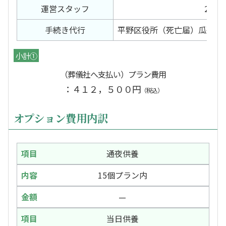
運営スタッフ
2日間
手続き代行
平野区役所（死亡届）瓜破斎
小計①
（葬儀社へ支払い）プラン費用
：４１２，５００円
（税込）
オプション費用内訳
通夜供養
15個プラン内
—
当日供養