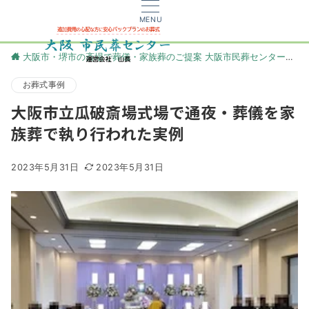
MENU
大阪市・堺市の斎場で葬儀・家族葬のご提案 大阪市民葬センター
更
お葬式事例
大阪市立瓜破斎場式場で通夜・葬儀を家
族葬で執り行われた実例
2023年5月31日
2023年5月31日