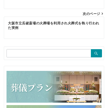
ナ
ビ
次のページ
ゲ
大阪市立瓜破斎場の火葬場を利用され火葬式を執り行われ
た実例
ー
シ
ョ
検
ン
索：