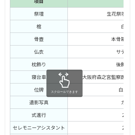
項目
内容
祭壇
生花祭壇 21
棺
白布
骨壺
本骨箱、
仏衣
サテン
枕飾り
後飾り
寝台車
大阪府森之宮監察医事
位牌
白木位
スクロールできます
遺影写真
カラ
式進行
2日間
セレモニー
アシスタント
2日間