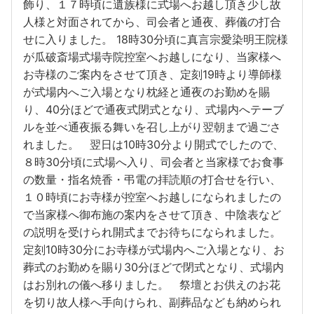
飾り、１７時頃に遺族様に式場へお越し頂き少し故
人様と対面されてから、司会者と通夜、葬儀の打合
せに入りました。 18時30分頃に真言宗愛染明王院様
が瓜破斎場式場寺院控室へお越しになり、当家様へ
お寺様のご案内をさせて頂き、定刻19時より導師様
が式場内へご入場となり枕経と通夜のお勤めを賜
り、40分ほどで通夜式閉式となり、式場内へテーブ
ルを並べ通夜振る舞いを召し上がり翌朝まで過ごさ
れました。 翌日は10時30分より開式でしたので、
８時30分頃に式場へ入り、司会者と当家様でお食事
の数量・指名焼香・弔電の拝読順の打合せを行い、
１０時頃にお寺様が控室へお越しになられましたの
で当家様へ御布施の案内をさせて頂き、中陰表など
の説明を受けられ開式までお待ちになられました。
定刻10時30分にお寺様が式場内へご入場となり、お
葬式のお勤めを賜り30分ほどで閉式となり、式場内
はお別れの儀へ移りました。 祭壇とお供えのお花
を切り故人様へ手向けられ、副葬品なども納められ