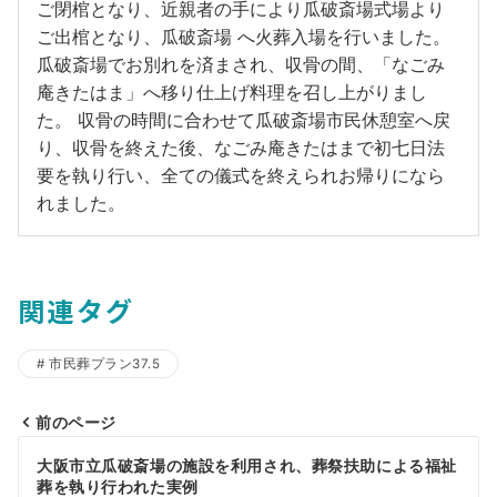
ご閉棺となり、近親者の手により瓜破斎場式場より
ご出棺となり、瓜破斎場 へ火葬入場を行いました。
瓜破斎場でお別れを済まされ、収骨の間、「なごみ
庵きたはま」へ移り仕上げ料理を召し上がりまし
た。 収骨の時間に合わせて瓜破斎場市民休憩室へ戻
り、収骨を終えた後、なごみ庵きたはまで初七日法
要を執り行い、全ての儀式を終えられお帰りになら
れました。
関連タグ
市民葬プラン37.5
前のページ
投
大阪市立瓜破斎場の施設を利用され、葬祭扶助による福祉
稿
葬を執り行われた実例