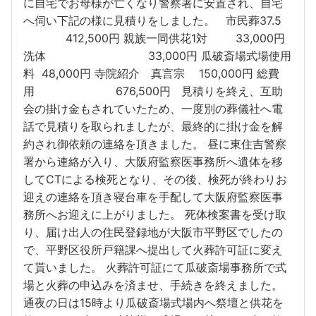
に自宅でお母様が亡くなり警察署に安置され、自宅
へ伺い下記の様に見積りをしました。 市民葬37.5
412,500円 親族一同供花1対 33,000円
洗体 33,000円 瓜破斎場式場使用
料 48,000円 寺院紹介 真言宗 150,000円 総費
用 676,500円 見積りを終え、互助
会の掛け金もされていたため、一度別の葬儀社へ電
話で見積りを取られましたが、最終的に掛け金を解
約され御依頼の連絡を頂きました。 昼に東住吉警察
署から連絡が入り、大阪府監察医事務所へ遺体を移
してCTによる検死となり、その後、検死が終わりお
迎えの連絡を頂き寝台車を手配して大阪府監察医事
務所へお迎えに上がりました。 死体検案書を受け取
り、届け出人の住民登録地が大阪市平野区でしたの
で、平野区役所戸籍課へ提出して火葬許可証に変え
て貰いました。 火葬許可証にて瓜破斎場事務所で式
場と火葬の申込みを済ませ、手続きを終えました。
通夜の日は15時より瓜破斎場式場内へ祭壇と供花を