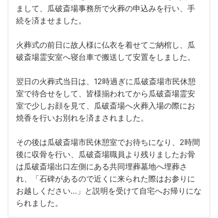
まして、瓜破斎場事務所で火葬の申込みを行い、手
続を済ませました。
火葬式の前日に故人様に仏衣を着せてご納棺し、瓜
破斎場霊安室へ寝台車で搬送して安置をしました。
翌日の火葬式当日は、12時過ぎに瓜破斎場市民休憩
室で待合せをして、皆様揃われてから瓜破斎場霊安
室で少しお顔を見て、瓜破斎場へ火葬入場の際にお
焼香を行いお別れを済まされました。
その後は瓜破斎場市民休憩室でお待ちになり、2時間
後に収骨を行い、瓜破斎場職員より残りましたお骨
は瓜破斎場出口左側にある共同埋葬墓地へ埋葬さ
れ、「石碑があるので近くに来られた際はお参りに
お越しください…」と説明を受けて自宅へお帰りにな
られました。