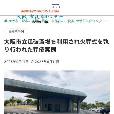
MENU
大阪市・堺市の斎場で葬儀・家族葬のご提案 大阪市民葬センター
更
お葬式事例
大阪市立瓜破斎場を利用され火葬式を執
り行われた葬儀実例
2025年9月11日
2025年9月11日