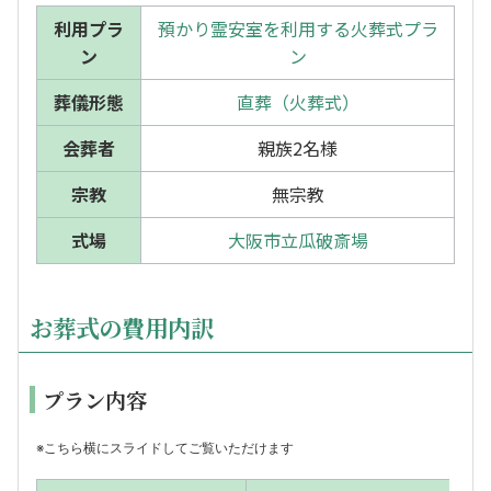
利用プラ
預かり霊安室を利用する火葬式プラ
ン
ン
葬儀形態
直葬（火葬式）
会葬者
親族2名様
宗教
無宗教
式場
大阪市立瓜破斎場
お葬式の費用内訳
プラン内容
※こちら横にスライドしてご覧いただけます