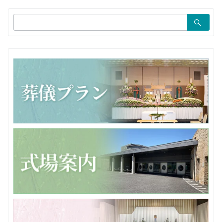
ョ
検
ン
索：