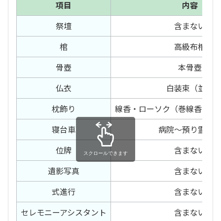
項目
内容
祭壇
含まない
棺
高級布棺
骨壺
本骨壺
仏衣
白装束（並）
枕飾り
線香・ローソク（巻線香・電
寝台車
病院～預り霊安
位牌
含まない
スクロールできます
遺影写真
含まない
式進行
含まない
セレモニー
アシスタント
含まない