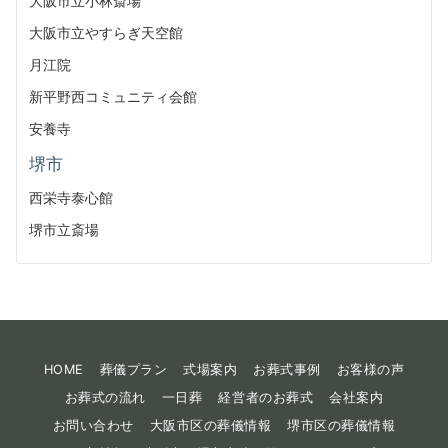
大阪市立小林斎場
大阪市立やすらぎ天空館
月江院
新平野西コミュニティ会館
安養寺
堺市
西栄寺泰心館
堺市立斎場
HOME
葬儀プラン
式場案内
お葬式事例
お客様の声
お葬式の流れ
一日葬
経営者のお葬式
会社案内
お問い合わせ
大阪市区の葬儀情報
堺市区の葬儀情報