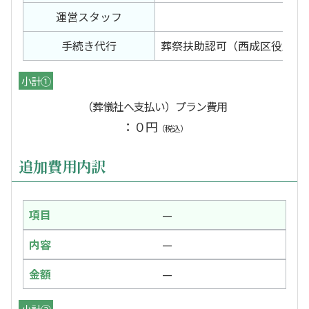
運営スタッフ
1名
手続き代行
葬祭扶助認可（西成区役所）
小計①
（葬儀社へ支払い）プラン費用
：０円
（税込）
追加費用内訳
—
—
—
小計②