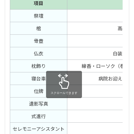
項目
内容
祭壇
—
棺
高級布
骨壺
骨壺
仏衣
白装束（
枕飾り
線香・ローソク（巻線
寝台車
病院お迎え～預
位牌
—
スクロールできます
遺影写真
—
式進行
—
セレモニー
アシスタント
—