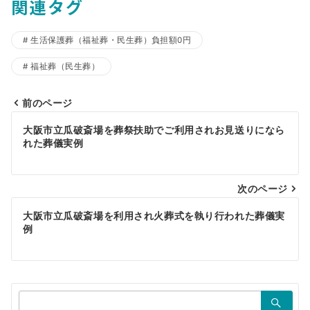
関連タグ
生活保護葬（福祉葬・民生葬）負担額0円
福祉葬（民生葬）
前のページ
投
大阪市立瓜破斎場を葬祭扶助でご利用されお見送りになら
稿
れた葬儀実例
ナ
ビ
次のページ
ゲ
大阪市立瓜破斎場を利用され火葬式を執り行われた葬儀実
例
ー
シ
ョ
検