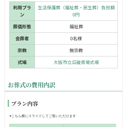
利用プラ
生活保護葬（福祉葬・民生葬）負担額
ン
0円
葬儀形態
福祉葬
会葬者
0名様
宗教
無宗教
式場
大阪市立瓜破斎場式場
お葬式の費用内訳
プラン内容
※こちら横にスライドしてご覧いただけます