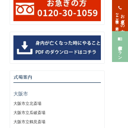
お急ぎの方
24時間365日対応
葬儀プラン
式場案内
大阪市
大阪市立北斎場
大阪市立瓜破斎場
大阪市立鶴見斎場