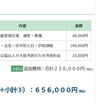
内容
金額
瓜破斎場式場 通夜・葬儀
48,000円
式・法名・式中初七日・炉前読経
180,000円
くは届出人が大阪市民のため市民料金
10,000円
追加費用：合計２３８,０００円
小計③
（税込）
＋小計③）
：６５６,０００円
（税込）