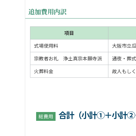
追加費用内訳
項目
式場使用料
大阪市立
宗教者お礼 浄土真宗本願寺派
通夜・葬
火葬料金
故人もし
合計（小計①＋小計②
総費用