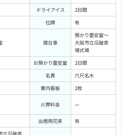
ドライアイス
2日間
位牌
有
預かり霊安室〜
室
寝台車
大阪市立瓜破斎
場式場
お預かり霊安室
2日間
名貴
六尺名木
案内看板
2枚
火葬料金
—
出棺用花束
有
市立瓜破斎