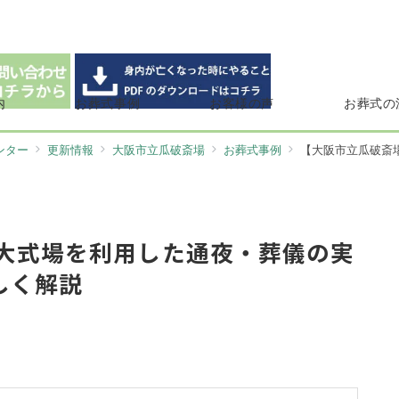
内
お葬式事例
お客様の声
お葬式の
ンター
更新情報
大阪市立瓜破斎場
お葬式事例
【大阪市立瓜破斎場 家
】大式場を利用した通夜・葬儀の実
しく解説