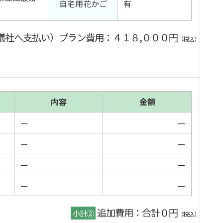
自宅用花かご
有
儀社へ支払い）プラン費用
：４１８,０００円
（税込）
内容
金額
—
—
—
—
—
—
—
—
追加費用：合計０円
小計②
（税込）