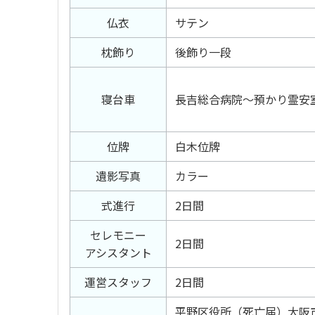
仏衣
サテン
枕飾り
後飾り一段
寝台車
長吉総合病院〜預かり霊安
位牌
白木位牌
遺影写真
カラー
式進行
2日間
セレモニー
2日間
アシスタント
運営スタッフ
2日間
平野区役所（死亡届）大阪