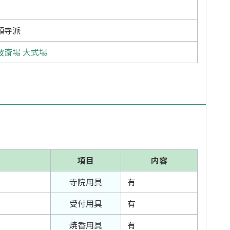
願寺派
破斎場 大式場
項目
内容
寺院用具
有
受付用具
有
焼香用具
有