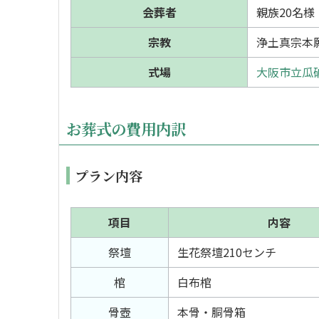
会葬者
親族20名様
宗教
浄土真宗本
式場
大阪市立瓜
お葬式の費用内訳
プラン内容
項目
内容
祭壇
生花祭壇210センチ
棺
白布棺
骨壺
本骨・胴骨箱