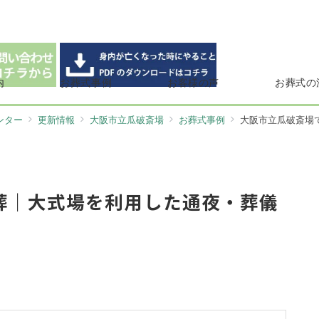
内
お葬式事例
お客様の声
お葬式の
ンター
更新情報
大阪市立瓜破斎場
お葬式事例
大阪市立瓜破斎場で
葬｜大式場を利用した通夜・葬儀