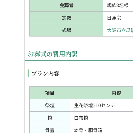
会葬者
親族8名様
宗教
日蓮宗
式場
大阪市立瓜
お葬式の費用内訳
プラン内容
項目
内容
祭壇
生花祭壇210センチ
棺
白布棺
骨壺
本骨・胴骨箱