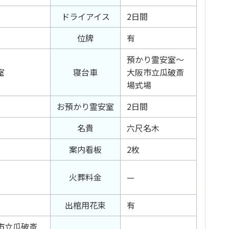
ドライアイス
2日間
位牌
有
預かり霊安室〜
室
寝台車
大阪市立瓜破斎
場式場
お預かり霊安室
2日間
名貴
六尺名木
案内看板
2枚
火葬料金
—
出棺用花束
有
市立瓜破斎