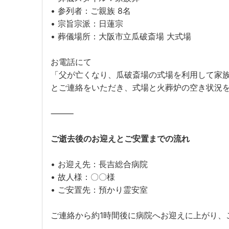
• 参列者：ご親族 8名
• 宗旨宗派：日蓮宗
• 葬儀場所：大阪市立瓜破斎場 大式場
お電話にて
「父が亡くなり、瓜破斎場の式場を利用して家
とご連絡をいただき、式場と火葬炉の空き状況
⸻
ご逝去後のお迎えとご安置までの流れ
• お迎え先：長吉総合病院
• 故人様：〇〇様
• ご安置先：預かり霊安室
ご連絡から約1時間後に病院へお迎えに上がり、