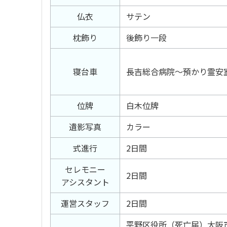
仏衣
サテン
枕飾り
後飾り一段
寝台車
長吉総合病院〜預かり霊安
位牌
白木位牌
遺影写真
カラー
式進行
2日間
セレモニー
2日間
アシスタント
運営スタッフ
2日間
平野区役所（死亡届）大阪