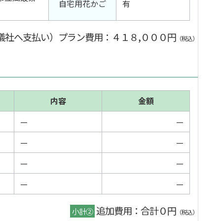
自宅用花かご
有
儀社へ支払い）プラン費用
：４１８,０００円
（税込）
内容
金額
—
—
—
—
—
—
—
—
追加費用：合計０円
小計②
（税込）