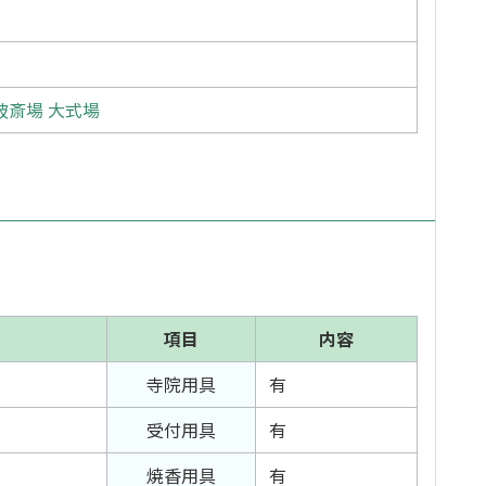
破斎場 大式場
項目
内容
寺院用具
有
受付用具
有
焼香用具
有