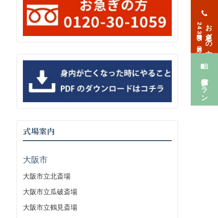
お急ぎの方
24時間365日対応
葬儀プラン
式場案内
大阪市
大阪市立北斎場
大阪市立瓜破斎場
大阪市立鶴見斎場