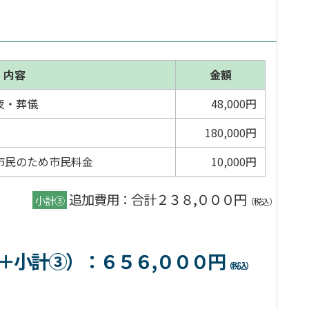
内容
金額
夜・葬儀
48,000円
180,000円
市民のため市民料金
10,000円
追加費用：合計２３８,０００円
小計③
（税込）
＋小計③）
：６５６,０００円
（税込）