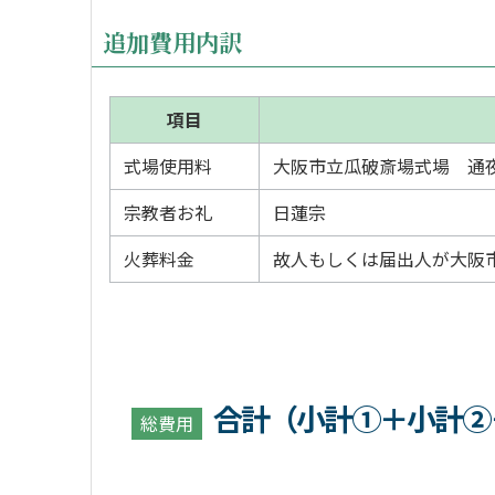
追加費用内訳
項目
式場使用料
大阪市立瓜破斎場式場 通
宗教者お礼
日蓮宗
火葬料金
故人もしくは届出人が大阪
合計（小計①＋小計②
総費用