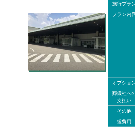
施行プラ
プラン内
オプショ
葬儀社へ
支払い
その他
総費用