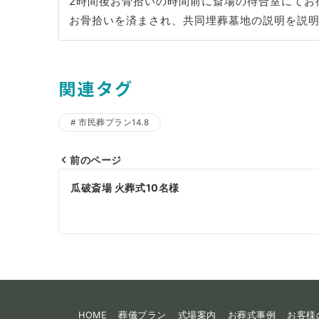
2時間後お骨拾いの時間前に斎場の待合室にてお
お骨拾いを済まされ、共同埋葬墓地の説明を説
関連タグ
市民葬プラン14.8
前のページ
投
瓜破斎場 火葬式10名様
稿
ナ
ビ
ゲ
ー
HOME
葬儀プラン
式場案内
お葬式事例
お客様