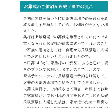
お葬式のご依頼から終了までの流れ
最初に連絡を頂いた時に瓜破斎場での家族葬を
取り敢えず見積りしてから、お値段が合わない
ました。
奥様は瓜破斎場での葬儀を希望されていたので
亡くなられたお父様が簡素に送ってくれとのこ
ご家族の意向としては、自宅から瓜破斎場に入
形でお願いしたいと言われましたので、
市民葬14.8がご家族様のご要望にあると思いご
そのプランでお願いしますとの事でしたので、
斎場予約システムで瓜破斎場の予約を確認して
火葬のみ瓜破斎場で予約をさせて頂きました。
火葬式当日は、ご納棺させて頂き、出棺までお
ご家族様だけでお別れの時間をお過ごし頂き瓜
瓜破斎場に入場した後は、家が近いため一旦戻