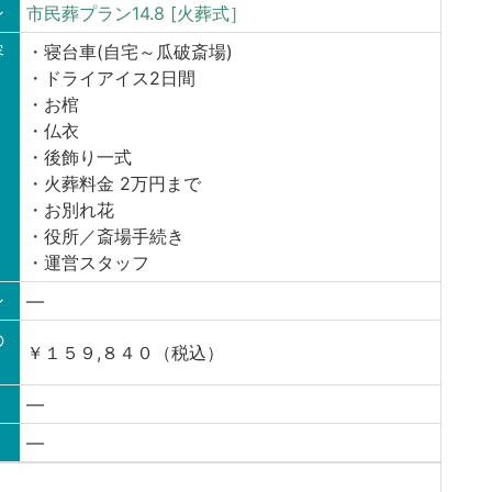
ン
市民葬プラン14.8 [火葬式］
容
・寝台車(自宅～瓜破斎場)
・ドライアイス2日間
・お棺
・仏衣
・後飾り一式
・火葬料金 2万円まで
・お別れ花
・役所／斎場手続き
・運営スタッフ
ン
—
の
￥１５９,８４０（税込）
—
—