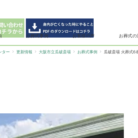
内
お葬式事例
お客様の声
お葬式の
ンター
更新情報
大阪市立瓜破斎場
お葬式事例
瓜破斎場 火葬式6