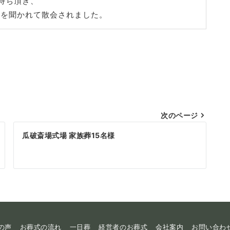
待ち頂き、
明を聞かれて散会されました。
次のページ
瓜破斎場式場 家族葬15名様
の声
お葬式の流れ
一日葬
経営者のお葬式
会社案内
お問い合わ