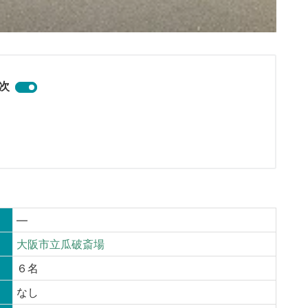
次
—
大阪市立瓜破斎場
６名
なし