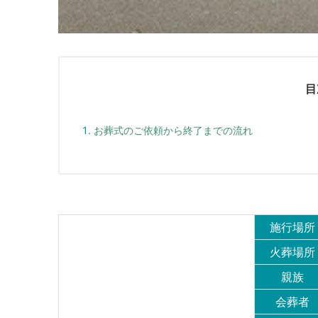
目
お葬式のご依頼から終了までの流れ
施行場所
火葬場所
親族
会葬者