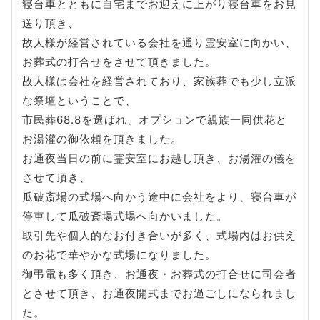
寝台車とともに自宅までお迎えに上がり寝台車をお見
送り頂き、
故人様が経営されている会社を通り霊安室に向かい、
お葬式の打合せをさせて頂きました。
故人様は会社を経営されており、家族葬でも少し立派
な祭壇ということで、
市民葬68.8を選ばれ、オプションで親族一同供花と
お湯灌の御依頼を頂きました。
お通夜当日の前に霊安室にお越し頂き、お湯灌の儀を
させて頂き、
瓜破斎場の式場へ向かう途中に会社をより、寝台車が
停車して瓜破斎場式場へ向かいました。
取引先や個人的なお付き合いが多く、式場内はお供え
のお花で華やかな式場になりました。
御弔電も多く頂き、お通夜・お葬式の打合せに司会者
とさせて頂き、お通夜開式までお過ごしになられまし
た。