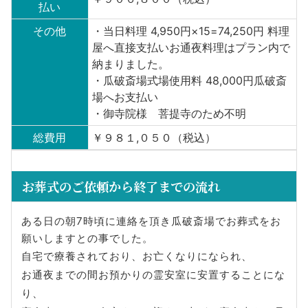
払い
その他
・当日料理 4,950円×15=74,250円 料理
屋へ直接支払いお通夜料理はプラン内で
納まりました。
・瓜破斎場式場使用料 48,000円瓜破斎
場へお支払い
・御寺院様 菩提寺のため不明
総費用
￥９８１,０５０（税込）
お葬式のご依頼から終了までの流れ
ある日の朝7時頃に連絡を頂き瓜破斎場でお葬式をお
願いしますとの事でした。
自宅で療養されており、お亡くなりになられ、
お通夜までの間お預かりの霊安室に安置することにな
り、