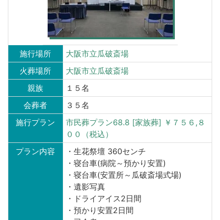
施行場所
大阪市立瓜破斎場
火葬場所
大阪市立瓜破斎場
親族
１５名
会葬者
３５名
施行プラン
市民葬プラン68.8 [家族葬] ￥７５６,８
００（税込）
プラン内容
・生花祭壇 360センチ
・寝台車(病院～預かり安置)
・寝台車(安置所～瓜破斎場式場)
・遺影写真
・ドライアイス2日間
・預かり安置2日間