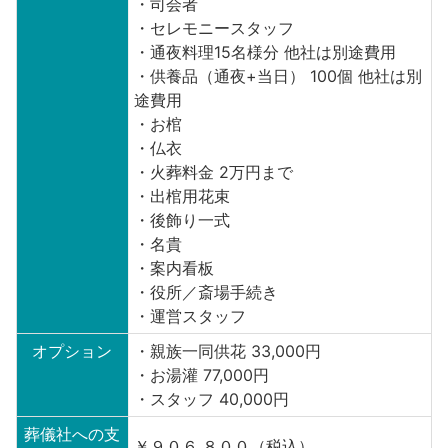
・司会者
・セレモニースタッフ
・通夜料理15名様分 他社は別途費用
・供養品（通夜+当日） 100個 他社は別
途費用
・お棺
・仏衣
・火葬料金 2万円まで
・出棺用花束
・後飾り一式
・名貴
・案内看板
・役所／斎場手続き
・運営スタッフ
オプション
・親族一同供花 33,000円
・お湯灌 77,000円
・スタッフ 40,000円
葬儀社への支
￥９０６,８００（税込）