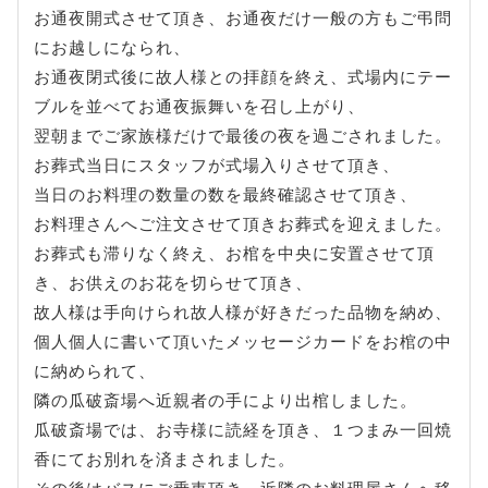
お通夜開式させて頂き、お通夜だけ一般の方もご弔問
にお越しになられ、
お通夜閉式後に故人様との拝顔を終え、式場内にテー
ブルを並べてお通夜振舞いを召し上がり、
翌朝までご家族様だけで最後の夜を過ごされました。
お葬式当日にスタッフが式場入りさせて頂き、
当日のお料理の数量の数を最終確認させて頂き、
お料理さんへご注文させて頂きお葬式を迎えました。
お葬式も滞りなく終え、お棺を中央に安置させて頂
き、お供えのお花を切らせて頂き、
故人様は手向けられ故人様が好きだった品物を納め、
個人個人に書いて頂いたメッセージカードをお棺の中
に納められて、
隣の瓜破斎場へ近親者の手により出棺しました。
瓜破斎場では、お寺様に読経を頂き、１つまみ一回焼
香にてお別れを済まされました。