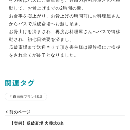
その後はバスにご乗車頂き、近隣のお料理屋さんへ移
動して、お骨上げまでの2時間の間、
お食事を召上がり、お骨上げの時間前にお料理屋さん
からバスで瓜破斎場へお越し頂き、
お骨上げを済まされ、再度お料理屋さんへバスで御移
動され、初七日法要を済まし、
瓜破斎場まで送迎させて頂き喪主様は親族様にご挨拶
をされ全てが終了となりました。
関連タグ
市民葬プラン68.8
前のページ
投
【実例】瓜破斎場 火葬式6名
稿