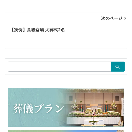
ナ
ビ
次のページ
ゲ
【実例】瓜破斎場 火葬式2名
ー
シ
ョ
検
ン
索：