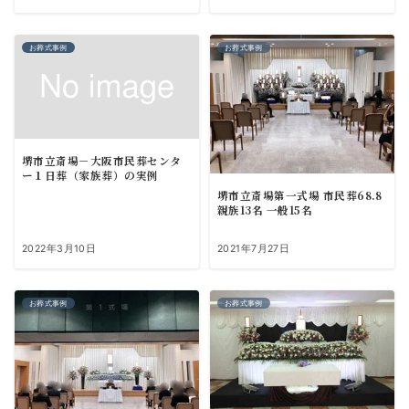
お葬式事例
お葬式事例
堺市立斎場－大阪市民葬センタ
ー１日葬（家族葬）の実例
堺市立斎場第一式場 市民葬68.8
親族13名 一般15名
2022年3月10日
2021年7月27日
お葬式事例
お葬式事例