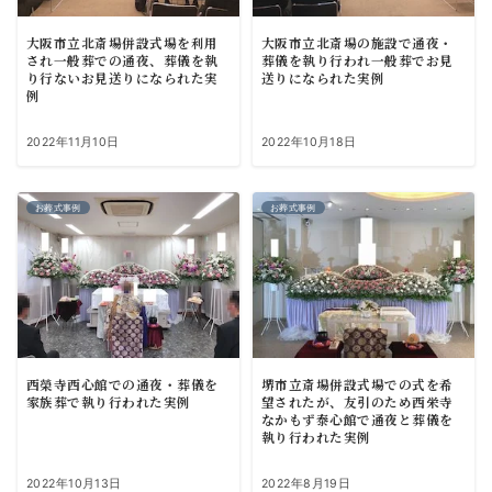
大阪市立北斎場併設式場を利用
大阪市立北斎場の施設で通夜・
され一般葬での通夜、葬儀を執
葬儀を執り行われ一般葬でお見
り行ないお見送りになられた実
送りになられた実例
例
2022年11月10日
2022年10月18日
お葬式事例
お葬式事例
西榮寺西心館での通夜・葬儀を
堺市立斎場併設式場での式を希
家族葬で執り行われた実例
望されたが、友引のため西栄寺
なかもず泰心館で通夜と葬儀を
執り行われた実例
2022年10月13日
2022年8月19日