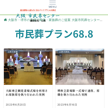
MENU
大阪市・堺市の斎場で葬儀・家族葬のご提案 大阪市民葬センター
更
市民葬プラン68.8
お葬式事例
お葬式事例
大阪市立鶴見斎場式場を利用さ
堺市立斎場第一式場で通夜、葬
れ家族葬を執り行われた実例
儀を執り行われた実例
2023年6月20日
2023年6月16日