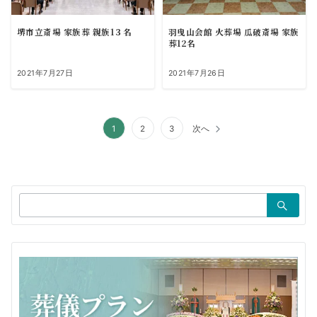
堺市立斎場 家族葬 親族1３名
羽曳山会館 火葬場 瓜破斎場 家族
葬12名
2021年7月27日
2021年7月26日
投
1
2
3
次へ
稿
の
ペ
検
索：
ー
ジ
送
り