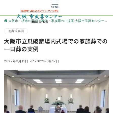
MENU
大阪市・堺市の斎場で葬儀・家族葬のご提案 大阪市民葬センター
更
お葬式事例
大阪市立瓜破斎場内式場での家族葬での
一日葬の実例
2022年3月11日
2022年3月17日