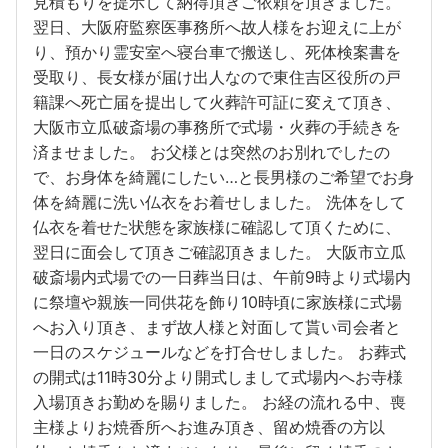
見積もりを提示して納得頂きご依頼を頂きました。
翌日、大阪府監察医事務所へ故人様をお迎えに上が
り、預かり霊安室へ寝台車で搬送し、死体検案書を
受取り、長女様が届け出人なので東住吉区役所の戸
籍課へ死亡届を提出して火葬許可証に変えて頂き、
大阪市立瓜破斎場の事務所で式場・火葬の手続きを
済ませました。 お父様とは突然のお別れでしたの
で、お身体を綺麗にしたい…と長男様のご希望でお身
体を綺麗に洗い仏衣をお着せしました。 洗体をして
仏衣を着せた状態を家族様に確認して頂くために、
翌日に面会して頂きご確認頂きました。 大阪市立瓜
破斎場内式場での一日葬当日は、午前9時より式場内
に祭壇や親族一同供花を飾り10時頃に家族様に式場
へお入り頂き、まず故人様と対面して貰い司会者と
一日のスケジュールなどを打合せしました。 お葬式
の開式は11時30分より開式しまして式場内へお寺様
入場頂きお勤めを賜りました。 お経の流れる中、喪
主様よりお焼香所へお進み頂き、留め焼香の方以