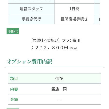
運営スタッフ
1日間
出棺
手続き代行
役所斎場手続き
自宅
小計①
（葬儀社へ支払い）プラン費用
：２７２，８００円
（税込）
オプション費用内訳
供花
親族一同
—