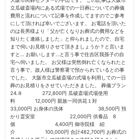
立瓜破斎場内にある式場での一日葬についての葬儀
費用と流れについて記事を作成してますのでご参考
にして頂ければ幸いでございます。 お電話を頂いた
のは長男様より「父が亡くなりお葬式の費用などを
知りたく連絡しました」と仰られましたので、自宅
まで伺いお見積りさせて頂きましょうか？と言いま
すと… お願いします…と言う事で住吉区我孫子の自
宅へ伺いました。 お父様は突然倒れ亡くなられたと
言う事で、故人様は警察署で預かられているとの事
でした。 大阪市立瓜破斎場の式場を利用しての一日
葬のお見積りをさせていただきました。 葬儀プラン
24.８ 272,800円 瓜破斎場式場使用
料 12,000円 親族一同供花１対
33,000円 お身体の洗体 38,500円 預
かり霊安室 22,000円 供養品 8
個 4,400円 御寺院様 紹
介 100,000円 合計482,700円 お葬式の