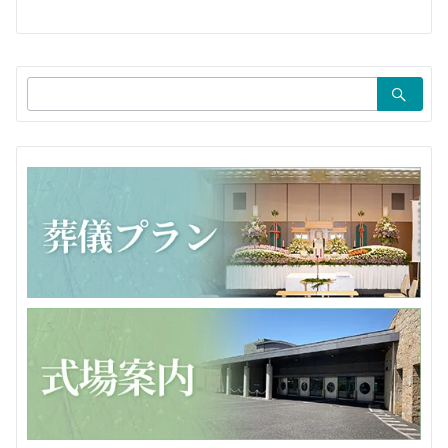
ー
シ
ョ
検
ン
索：