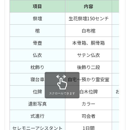
項目
内容
祭壇
生花祭壇150センチ
寺
棺
白布棺
受
骨壺
本骨箱、胴骨箱
焼
仏衣
サテン仏衣
ドラ
枕飾り
後飾り二段
寝台車
自宅～預かり霊安室
寝
位牌
白木位牌
お預か
スクロールできます
遺影写真
カラー
式進行
司会者
案
セレモニー
アシスタント
1日間
火