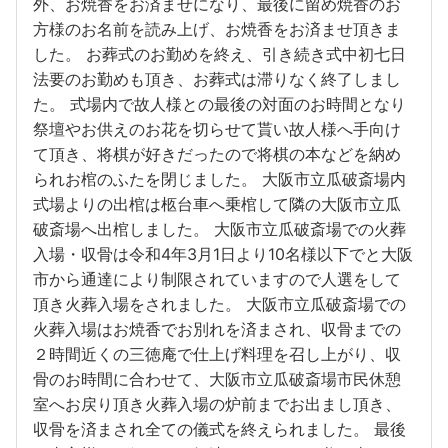
外、お焼香をお済ませになり、最後に留め焼香のお
方様のお名前を読み上げ、お焼香をお済ませ頂きま
した。 お葬式のお勤めを終え、引き続き式中初七日
法要のお勤めも頂き、お葬式は滞りなく終了しまし
た。 式場内で故人様との最後の対面のお時間となり
祭壇やお供えのお花を切らせて貰い故人様へ手向け
て頂き、将棋が好きだったので将棋の本などを納め
られお棺のふたを閉じました。 大阪市立瓜破斎場内
式場よりの出棺は柩台車へ乗棺して隣の大阪市立瓜
破斎場へ出棺しました。 大阪市立瓜破斎場での火葬
入場・収骨は令和4年3月1日より10名様以下でと大阪
市から通達により制限されていますので人選をして
頂き火葬入場をされました。 大阪市立瓜破斎場での
火葬入場はお焼香でお別れを済まされ、収骨までの
２時間近くの三徳庵で仕上げ料理を召し上がり、収
骨のお時間に合わせて、大阪市立瓜破斎場市民休憩
室へお戻り頂き火葬入場の炉前までお出まし頂き、
収骨を済まされ全ての儀式を終えられました。 最後