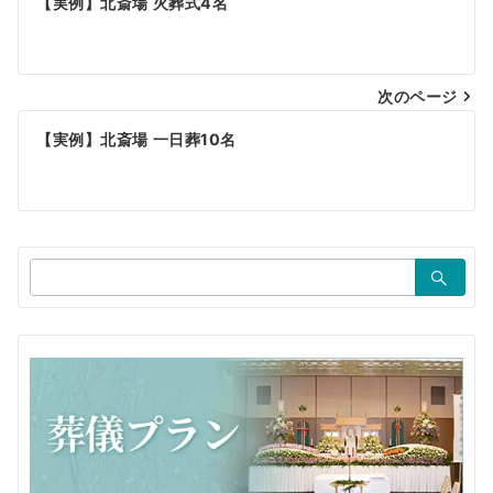
【実例】北斎場 火葬式4名
稿
ナ
ビ
次のページ
ゲ
【実例】北斎場 一日葬10名
ー
シ
ョ
検
ン
索：