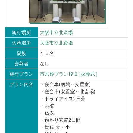
施行場所
大阪市立北斎場
火葬場所
大阪市立北斎場
親族
１５名
会葬者
なし
施行プラン
市民葬プラン19.8 [火葬式］
プラン内容
・寝台車(病院～安置室)
・寝台車(安置室～北斎場)
・ドライアイス2日分
・お棺
・仏衣
・預かり安置2日間
・骨箱 大・小