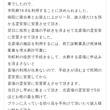
事でしたので、
市民葬14.8を利用することに決められました。
病院に寝台車とお迎えに上がり一旦、故人様だけを預
かる霊安室に安置させて頂き、
翌日に役所と斎場の手続きを済ませて北斎場の霊安室
に安置させて頂きました。
北斎場の施設を利用するには、死亡診断書及び死体検
案書を埋火葬許可書に
市町村の役所で手続きをして、火葬する斎場に申込み
を済まさないと
斎場の利用が出来ないので、手続きが済むまで民間の
霊安室に安置してから
斎場の霊安室に安置変えさせて頂きます。
当日少し早めに集まって頂き、北斎場の霊安室で5分
ほどお棺の蓋を開けて、
プランに入っている切り花を手向けて頂いたり故人様
に触れて頂き、