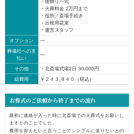
・後飾り一式
・火葬料金 2万円まで
・役所／斎場手続き
・出棺用花束
・運営スタッフ
オプション
—
葬儀社への支
—
払い
その他
・北斎場式場2日 30,000円
総費用
￥２４３,８４０（税込）
お葬式のご依頼から終了までの流れ
最初に連絡が入った時に北斎場での火葬式をお願いし
ますとのことでした。
費用を抑えたいと言うことでシンプルに送りたいとの