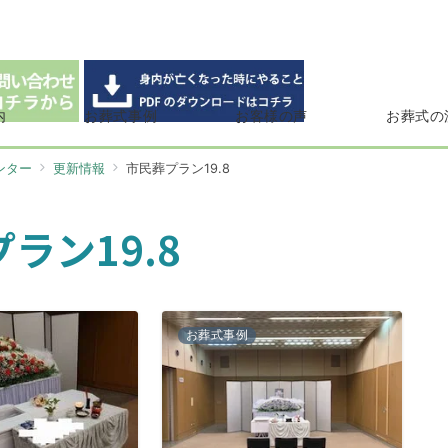
内
お葬式事例
お客様の声
お葬式の
ンター
更新情報
市民葬プラン19.8
ラン19.8
お葬式事例