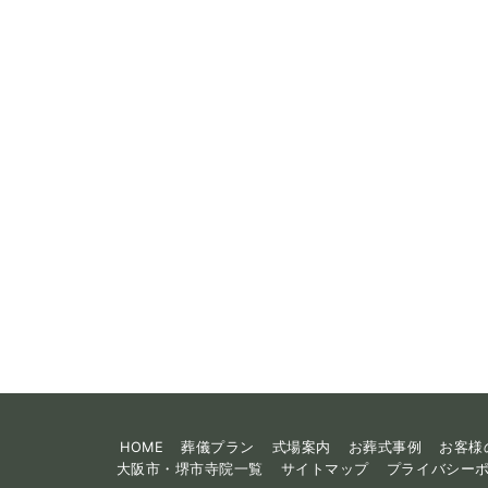
ー
ジ
送
り
HOME
葬儀プラン
式場案内
お葬式事例
お客様
大阪市・堺市寺院一覧
サイトマップ
プライバシー