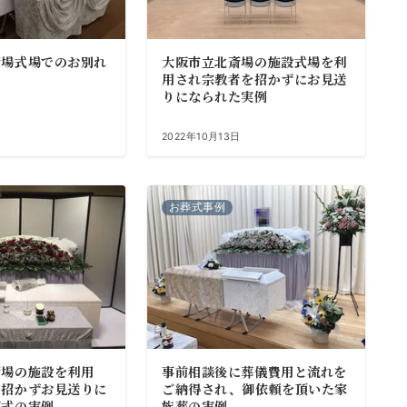
斎場式場でのお別れ
大阪市立北斎場の施設式場を利
用され宗教者を招かずにお見送
りになられた実例
2022年10月13日
お葬式事例
斎場の施設を利用
事前相談後に葬儀費用と流れを
を招かずお見送りに
ご納得され、御依頼を頂いた家
葬式の実例
族葬の実例