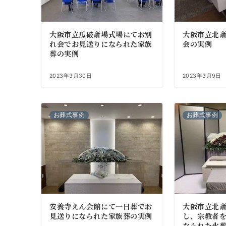
大阪市立瓜破斎場式場にてお別
大阪市立北
れ会でお見送りになられた家族
会の実例
葬の実例
2023年3月30日
2023年3月9日
お葬式事例
お葬式事例
安養寺えん会館にて一日葬でお
大阪市立北
見送りになられた家族葬の実例
し、宗教者
なられた火