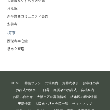
大阪市立やすらぎ天空館
月江院
新平野西コミュニティ会館
安養寺
堺市
西栄寺泰心館
堺市立斎場
HOME
葬儀プラン
式場案内
お葬式事例
お客様の声
お葬式の流れ
一日葬
経営者のお葬式
会社案内
お問い合わせ
大阪市区の葬儀情報
堺市区の葬儀情報
更新情報
大阪市・堺市寺院一覧
サイトマップ