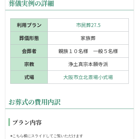
葬儀実例の詳細
利用プラン
市民葬27.5
葬儀形態
家族葬
会葬者
親族１０名様 一般５名様
宗教
浄土真宗本願寺派
式場
大阪市立北斎場小式場
お葬式の費用内訳
プラン内容
※こちら横にスライドしてご覧いただけます