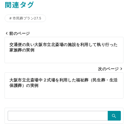
関連タグ
市民葬プラン27.5
前のページ
投
交通便の良い大阪市立北斎場の施設を利用して執り行った
稿
家族葬の実例
ナ
ビ
次のページ
ゲ
大阪市立北斎場中２式場を利用した福祉葬（民生葬・生活
保護葬）の実例
ー
シ
ョ
検
ン
索：