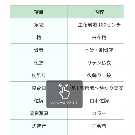
項目
内容
祭壇
生花祭壇 180センチ
棺
白布棺
骨壺
本骨・胴骨箱
仏衣
サテン仏衣
枕飾り
後飾り二段
寝台車
淀川警察署～預かり霊安室
位牌
白木位牌
スクロールできます
遺影写真
カラー
式進行
司会者