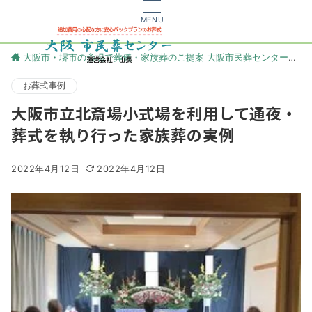
MENU
大阪市・堺市の斎場で葬儀・家族葬のご提案 大阪市民葬センター
更
お葬式事例
大阪市立北斎場小式場を利用して通夜・
葬式を執り行った家族葬の実例
2022年4月12日
2022年4月12日