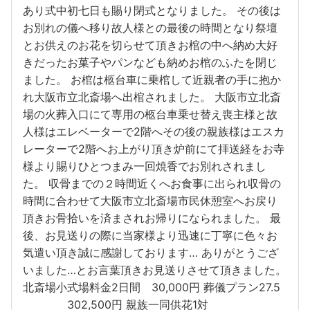
あり式中初七日も賜り閉式となりました。 その後は
お別れの儀へ移り故人様との最後の時間となり祭壇
とお供えのお花を切らせて頂きお棺の中へ納め大好
きだったお菓子やパンなども納めお棺のふたを閉じ
ました。 お棺は柩台車に乗棺して近親者の手に抱か
れ大阪市立北斎場へ出棺されました。 大阪市立北斎
場の火葬入口にて専用の柩台車乗せ替え喪主様と故
人様はエレベーターで2階へその後の親族様はエスカ
レーターで2階へお上がり頂き炉前にて拝送経をお寺
様より賜りひとつまみ一回焼香でお別れされまし
た。 収骨までの２時間近くへお食事に出られ収骨の
時間に合わせて大阪市立北斎場市民休憩室へお戻り
頂きお骨拾いを済まされお帰りになられました。 最
後、お見送りの際に当家様より迅速に丁寧に色々お
気遣い頂き誠に感謝しております… ありがとうござ
いました…とお言葉頂きお見送りさせて頂きました。
北斎場小式場料金2日間 30,000円 葬儀プラン27.5
302,500円 親族一同供花1対