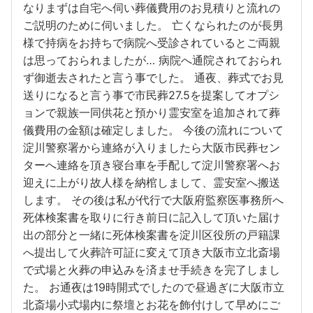
なりまずは自宅へ伺い葬儀費用のお見積りと流れの
ご説明のために伺いました。 亡くなられたのが長男
様で持病をお持ちで病院へ受診されているとご両親
は思っておられましたが… 病院へ通院されておられ
ず御逝去されたと言う事でした。 通夜、葬式でお見
送りになると言う事で市民葬27.5を提案してオプシ
ョンで親族一同供花と預かり霊安室を追加されて葬
儀費用の金額は確定しました。 今後の流れについて
淀川警察署から連絡が入りましたら大阪市民葬セン
ターへ連絡を頂き寝台車を手配して淀川警察署へお
迎えに上がり故人様を納棺しまして、霊安室へ搬送
します。 その後は私が代行で大阪府監察医事務所へ
死体検案書を取りに行き前日に記入して頂いた届け
出の部分と一緒に死体検案書を淀川区役所の戸籍課
へ提出して火葬許可証に変えて頂き大阪市立北斎場
で式場と火葬の申込みを済ませ手続きを完了しまし
た。 お通夜は19時開式でしたので昼過ぎに大阪市立
北斎場小式場内に祭壇とお花を飾付けして早めにご