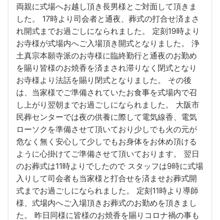
両親に式場へお越し頂き長男様とご対面して頂きま
した。 17時より司会者と通夜、葬式の打合せ済まさ
れ開式までお過ごしになられました。 定刻19時より
お寺様が式場内へご入場頂き開式となりました。 浄
土真宗本願寺派のお寺様に臨終勤行と通夜のお勤め
を賜り皆様のお焼香を済まされ滞りなく閉式となり
お寺様より法話を賜り閉式となりました。 その後
は、当家様でご準備されていたお食事を式場内で召
し上がり翌朝までお過ごしになられました。 大阪市
民葬センターでは夜の供養に際して電気線香、電気
ローソクを準備させて頂いており少しでも火の元が
危なく無く安心して少しでもお身体をお休め頂ける
ように心掛けてご準備させて頂いております。 翌日
のお葬式は11時よりでしたので スタッフは9時に式場
入りして司会者も当家様と打合せを済ませお葬式開
式までお過ごしになられました。 定刻11時より導師
様、式場内へご入場頂きお葬式のお勤めを頂きまし
た。 昨日同様に皆様のお焼香を賜りコロナ禍の事も