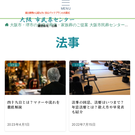
MENU
大阪市・堺市の斎場で葬儀・家族葬のご提案 大阪市民葬センター
更
法事
コラム
コラム
四十九日とは？マナーや流れを
法事の回忌、法要はいつまで？
徹底解説
年忌法要とは？数え方や早見表
も紹介
2023年4月1日
2022年7月15日