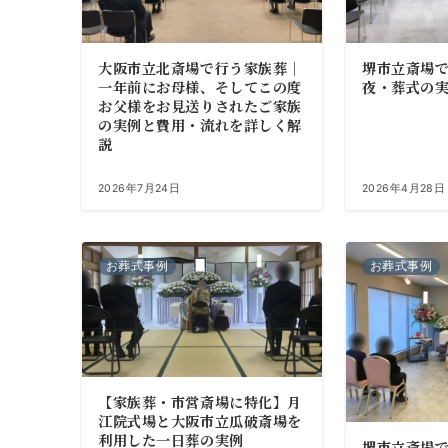
大阪市立北斎場で行う家族葬｜
堺市立斎場
一年前にお母様、そしてこの度
夜・葬式の
お父様をお見送りされたご家族
の実例と費用・流れを詳しく解
説
2026年7月24日
2026年4月28日
お葬式事例
お葬式事例
【家族葬・市営斎場に特化】月
江院式場と大阪市立瓜破斎場を
利用した一日葬の実例
堺市立斎場