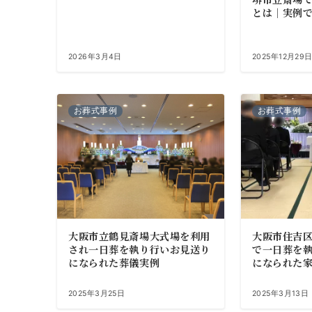
とは｜実例
2026年3月4日
2025年12月29
お葬式事例
お葬式事例
大阪市立鶴見斎場大式場を利用
大阪市住吉
され一日葬を執り行いお見送り
で一日葬を
になられた葬儀実例
になられた
2025年3月25日
2025年3月13日