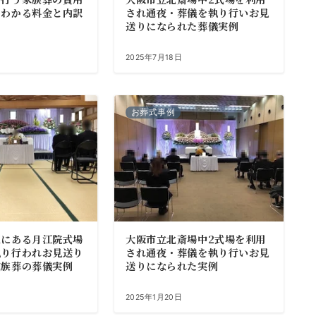
でわかる料金と内訳
され通夜・葬儀を執り行いお見
送りになられた葬儀実例
日
2025年7月18日
お葬式事例
区にある月江院式場
大阪市立北斎場中2式場を利用
執り行われお見送り
され通夜・葬儀を執り行いお見
家族葬の葬儀実例
送りになられた実例
2025年1月20日