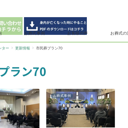
内
お葬式事例
お客様の声
お葬式の
ンター
更新情報
市民葬プラン70
プラン70
お葬式事例