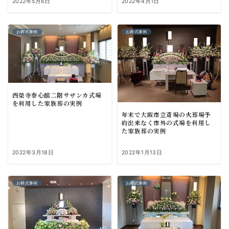
2022年5月6日
2022年4月1日
お葬式事例
お葬式事例
西榮寺泰心館二階サザンカ式場
を利用した家族葬の実例
年末で大阪市立斎場の火葬場予
約出来なく市外の式場を利用し
た家族葬の実例
2022年3月18日
2022年1月13日
お葬式事例
お葬式事例