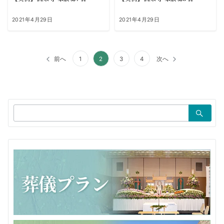
2021年4月29日
2021年4月29日
投
前へ
1
2
3
4
次へ
稿
の
ペ
検
索：
ー
ジ
送
り