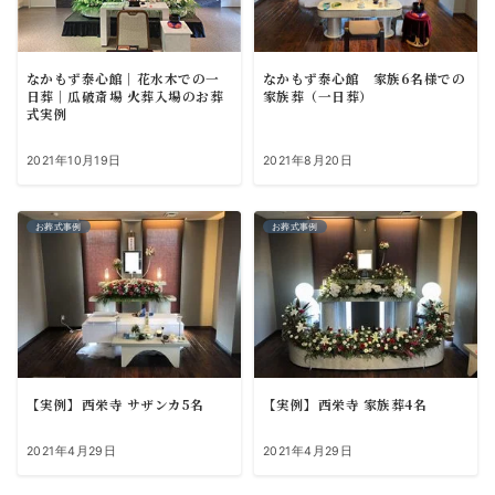
なかもず泰心館｜花水木での一
なかもず泰心館 家族6名様での
日葬｜瓜破斎場 火葬入場のお葬
家族葬（一日葬）
式実例
2021年10月19日
2021年8月20日
お葬式事例
お葬式事例
【実例】西栄寺 サザンカ5名
【実例】西栄寺 家族葬4名
2021年4月29日
2021年4月29日