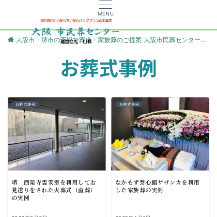
MENU
大阪市・堺市の斎場で葬儀・家族葬のご提案 大阪市民葬センター
更
お葬式事例
お葬式事例
お葬式事例
堺 西榮寺霊安室を利用してお
なかもず泰心館サザンカを利用
見送りをされた火葬式（直葬）
した家族葬の実例
の実例